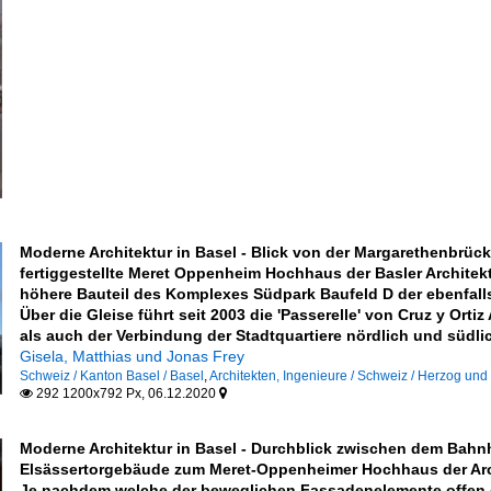
eipen u Bars
Moderne Architektur in Basel - Blick von der Margarethenbrü
rkehr
fertiggestellte Meret Oppenheim Hochhaus der Basler Archite
höhere Bauteil des Komplexes Südpark Baufeld D der ebenfall
Über die Gleise führt seit 2003 die 'Passerelle' von Cruz y Or
als auch der Verbindung der Stadtquartiere nördlich und südl
Gisela, Matthias und Jonas Frey
Schweiz / Kanton Basel / Basel
,
Architekten, Ingenieure / Schweiz / Herzog un
292 1200x792 Px, 06.12.2020


Moderne Architektur in Basel - Durchblick zwischen dem Ba
Elsässertorgebäude zum Meret-Oppenheimer Hochhaus der Archi
Je nachdem welche der beweglichen Fassadenelemente offen 