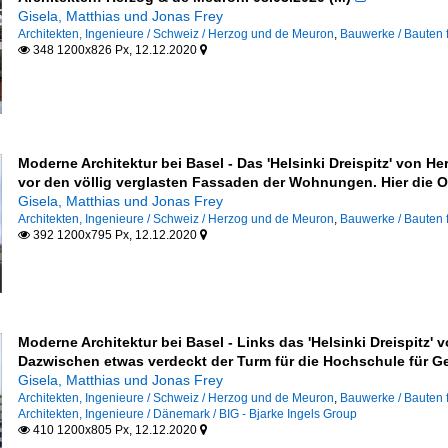
ron
Gisela, Matthias und Jonas Frey
Architekten, Ingenieure / Schweiz / Herzog und de Meuron
,
Bauwerke / Bauten 
348 1200x826 Px, 12.12.2020


Moderne Architektur bei Basel - Das 'Helsinki Dreispitz' von H
vor den völlig verglasten Fassaden der Wohnungen. Hier die O
artners Architects
Gisela, Matthias und Jonas Frey
Architekten, Ingenieure / Schweiz / Herzog und de Meuron
,
Bauwerke / Bauten 
392 1200x795 Px, 12.12.2020


ects
s, London
Moderne Architektur bei Basel - Links das 'Helsinki Dreispitz'
cts
Dazwischen etwas verdeckt der Turm für die Hochschule für Ge
Gisela, Matthias und Jonas Frey
Architekten, Ingenieure / Schweiz / Herzog und de Meuron
,
Bauwerke / Bauten 
Architekten, Ingenieure / Dänemark / BIG - Bjarke Ingels Group
410 1200x805 Px, 12.12.2020


bäude