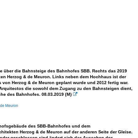
cke über die Bahnsteige des Bahnhofes SBB. Rechts das 2019
kten Herzog & de Meuron. Links neben dem Hochhaus ist der
s von Herzog & de Meuron geplant wurde und 2012 fertig war.
tiz Arquitectos die sowohl dem Zugang zu den Bahnsteigen dient,
iche des Bahnhofes. 08.03.2019 (M)

d de Meuron
hnhofsgebäude des SBB-Bahnhofes und dem
tekten Herzog & de Meuron auf der anderen Seite der Gleise.
oder geschlossen sind ändert sich das Aussehen des