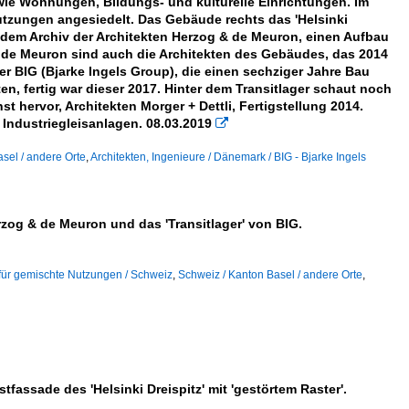
wie Wohnungen, Bildungs- und kulturelle Einrichtungen. Im
utzungen angesiedelt. Das Gebäude rechts das 'Helsinki
t dem Archiv der Architekten Herzog & de Meuron, einen Aufbau
 de Meuron sind auch die Architekten des Gebäudes, das 2014
ner BIG (Bjarke Ingels Group), die einen sechziger Jahre Bau
, fertig war dieser 2017. Hinter dem Transitlager schaut noch
 hervor, Architekten Morger + Dettli, Fertigstellung 2014.
Industriegleisanlagen. 08.03.2019

sel / andere Orte
,
Architekten, Ingenieure / Dänemark / BIG - Bjarke Ingels
erzog & de Meuron und das 'Transitlager' von BIG.
für gemischte Nutzungen / Schweiz
,
Schweiz / Kanton Basel / andere Orte
,
tfassade des 'Helsinki Dreispitz' mit 'gestörtem Raster'.