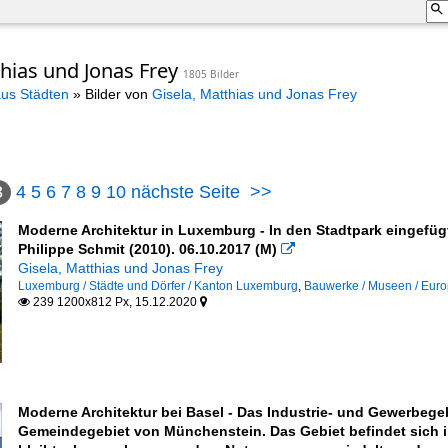
thias und Jonas Frey
1805 Bilder
aus Städten
»
Bilder von
Gisela, Matthias und Jonas Frey
3
4
5
6
7
8
9
10
nächste Seite
>>
Moderne Architektur in Luxemburg - In den Stadtpark eingefü
Philippe Schmit (2010). 06.10.2017 (M)

Gisela, Matthias und Jonas Frey
Luxemburg / Städte und Dörfer / Kanton Luxemburg
,
Bauwerke / Museen / Europ
239 1200x812 Px, 15.12.2020


 Group
hitects
Moderne Architektur bei Basel - Das Industrie- und Gewerbegebi
Gemeindegebiet von Münchenstein. Das Gebiet befindet sich i
hitekten (Stuttgart ; München)