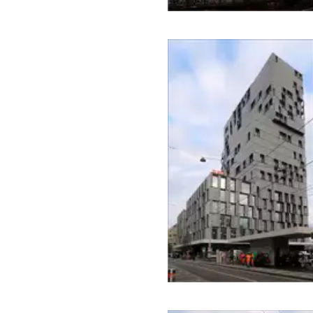
Deutschland
Europa - sonstige
Frankreich
Skandinavien
Rathäuser, Parlament
Belgien
Deutschland
Norwegen
Sakrale Bauten
Belgien
Dänemark
Deutschland
Frankreich