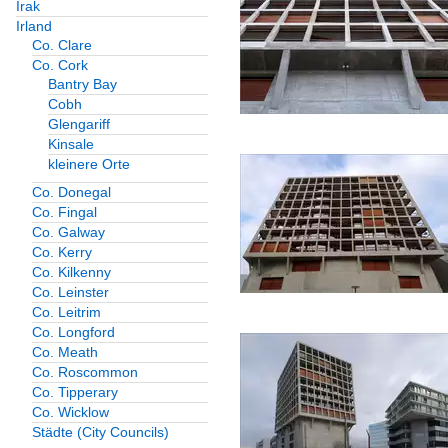
Irak
Herzog und de Meu
Irland
Peter Zumthor
Co. Clare
Co. Cork
Bantry Bay
USA
Cobh
Glengariff
Frank Gehry
Kinsale
Murphy und Jahn
kleinere Orte
Co. Donegal
Richard Meier and P
Co. Fingal
Co. Galway
Vereinigtes Königreich
Co. Kerry
Co. Kilkenny
Chipperfield Archit
Co. Leinster
Foster and Partner
Co. Leitrim
Co. Longford
Zaha Hadid Archite
Co. Meath
Co. Roscommon
Co. Tipperary
Bauwerke
Co. Wicklow
Städte (City Councils)
Amts- und Gerichtsge