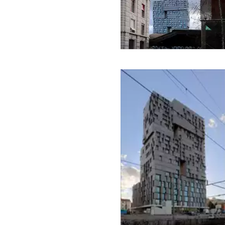
Vereinigtes Königre
Hotels
Deutschland
Schweiz
Industrieanlagen
Deutschland
Kulturbauten
Deutschland
Europa
Museen
Asien