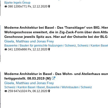
Bjarke Ingels Group
390 1200x771 Px, 12.12.2020


und Soziales
Moderne Architektur bei Basel - Das 'Transitlager' von BIG. H
Wohngeschosse erweitert, die in Zig-Zack-Form über dem Altb
Geschosse jeweils Spitz aus. Hier auf der Ostseite bei der BLG-
Gisela, Matthias und Jonas Frey
winnung
Bauwerke / Bauten für gemischte Nutzungen / Schweiz
,
Schweiz / Kanton Basel
341 1200x866 Px, 12.12.2020


Moderne Architektur in Basel - Das Wohn- und Atelierhaus wur
fertiggestellt. 08.03.2019 (M)

Gisela, Matthias und Jonas Frey
Schweiz / Kanton Basel / Basel
,
Bauwerke / Wohnbauten / Schweiz
259 647x1024 Px, 06.12.2020


sgebäude (ohne Hochhäuser)