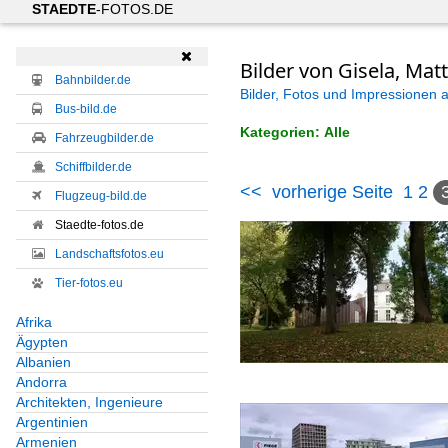
STAEDTE
-FOTOS.DE

Bilder von Gisela, Mat
Bahnbilder.de
Bilder, Fotos und Impressionen 
Bus-bild.de
Kategorien: Alle
Fahrzeugbilder.de
Schiffbilder.de
<<
vorherige Seite
1
2
Alle Kategorien
Flugzeug-bild.de
Staedte-fotos.de
Architekten, Ingenieure
Landschaftsfotos.eu
Dänemark
Tier-fotos.eu
BIG - Bjarke Ingels
Afrika
Ägypten
Henning Larsen Arc
Albanien
Andorra
Deutschland
Architekten, Ingenieure
Argentinien
Auer und Weber Arc
Armenien