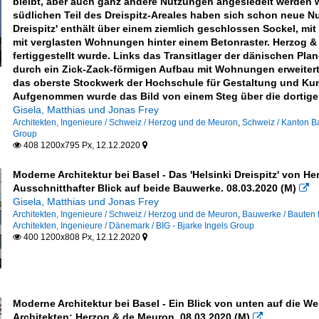
bleibt, aber auch ganz andere Nutzungen angesiedelt werden 
südlichen Teil des Dreispitz-Areales haben sich schon neue N
en
Dreispitz' enthält über einem ziemlich geschlossen Sockel, mi
r, Stuttgart
mit verglasten Wohnungen hinter einem Betonraster. Herzog &
fertiggestellt wurde. Links das Transitlager der dänischen Pla
ner Architekten, Tirschenreuth
durch ein Zick-Zack-förmigen Aufbau mit Wohnungen erweiterten
das oberste Stockwerk der Hochschule für Gestaltung und Kunst
ln
Aufgenommen wurde das Bild von einem Steg über die dortige 
Gisela, Matthias und Jonas Frey
Architekten, Ingenieure / Schweiz / Herzog und de Meuron
,
Schweiz / Kanton Ba
ir, Oei (Stuttgart)
Group
408 1200x795 Px, 12.12.2020


gers
Moderne Architektur bei Basel - Das 'Helsinki Dreispitz' von H
n und Partner (Stuttgart)
Ausschnitthafter Blick auf beide Bauwerke. 08.03.2020 (M)

Gisela, Matthias und Jonas Frey
uttgart)
Architekten, Ingenieure / Schweiz / Herzog und de Meuron
,
Bauwerke / Bauten 
Architekten, Ingenieure / Dänemark / BIG - Bjarke Ingels Group
400 1200x808 Px, 12.12.2020


Moderne Architektur bei Basel - Ein Blick von unten auf die Wes
Architekten: Herzog & de Meuron. 08.03.2020 (M)
