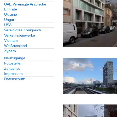
UAE Vereinigte Arabische
Deutschland
Emirate
Ukraine
Europa
Ungarn
USA
Vereinigtes Königreich
Gast-, Wirtshäuser, Kn
Verkehrsbauwerke
Deutschland
Vietnam
Weißrussland
Schweiz
Zypern
Neuzugänge
Hochbauten für den Ve
Fotostellen
Zeitachse
Deutschland
Impressum
Datenschutz
Hochhäuser
Deutschland
Europa
Schweiz