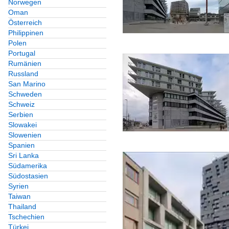
Norwegen
Schweiz
Oman
Österreich
Bauten für Gesundheit 
Philippinen
Polen
Deutschland
Portugal
Rumänien
Europa
Russland
San Marino
Bauten zur Energiege
Schweden
Schweiz
Kohlekraftwerke
Serbien
Slowakei
Burgen und Schlösser
Slowenien
Spanien
Deutschland
Sri Lanka
Südamerika
Österreich
Südostasien
Syrien
Schweden
Taiwan
übriges Europa
Thailand
Tschechien
Türkei
Büro- und Verwaltung