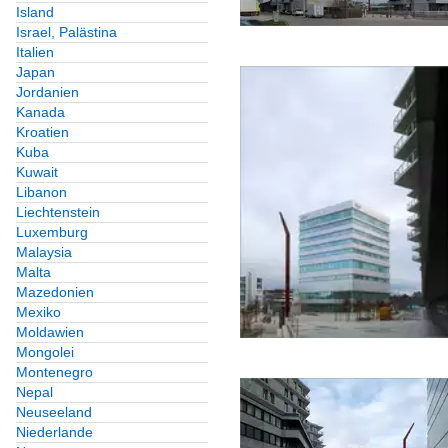
Island
Israel, Palästina
Deutschland
Italien
Europa
Japan
Jordanien
Kanada
Bauten für den Konsu
Kroatien
Kuba
Deutschland
Kuwait
Europa
Libanon
Liechtenstein
Luxemburg
Bauten für die Bildung
Malaysia
Malta
Deutschland
Mazedonien
Europa
Mexiko
Moldawien
Österreich
Mongolei
Montenegro
Bauten für gemischte 
Nepal
Neuseeland
Deutschland
Niederlande