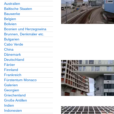
Australien
Behnisch Architekt
Baltische Staaten
Bauwerke
Behnisch und Partne
Belgien
Brückner und Brück
Bolivien
Bosnien und Herzegowina
Gottfried Böhm, Kö
Brunnen, Denkmäler etc.
Hans Scharoun
Bulgarien
Cabo Verde
Lederer, Ragnarsdott
China
Dänemark
Oswald Mathias Un
Deutschland
Schlaich, Bergerman
Färöer
Finnland
Wulf und Partner (St
Frankreich
Fürstentum Monaco
Galerien
Österreich
Georgien
Hans Hollein, Wien
Griechenland
Große Antillen
Indien
Schweiz
Indonesien