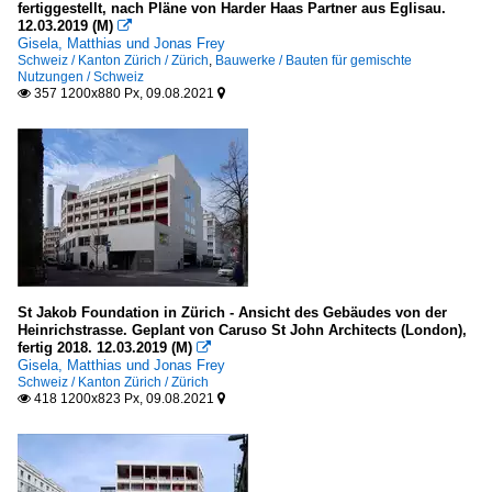
fertiggestellt, nach Pläne von Harder Haas Partner aus Eglisau.
12.03.2019 (M)

Schweiz
Gisela, Matthias und Jonas Frey
Schweiz / Kanton Zürich / Zürich
,
Bauwerke / Bauten für gemischte
Nutzungen / Schweiz
Hochbauten für den Verkehr
357 1200x880 Px, 09.08.2021


Deutschland
Hochhäuser
Deutschland
Europa
Schweiz
Vereinigtes Königreich
St Jakob Foundation in Zürich - Ansicht des Gebäudes von der
Heinrichstrasse. Geplant von Caruso St John Architects (London),
fertig 2018. 12.03.2019 (M)

Hotels
Gisela, Matthias und Jonas Frey
Schweiz / Kanton Zürich / Zürich
Deutschland
418 1200x823 Px, 09.08.2021


Schweiz
Industrieanlagen