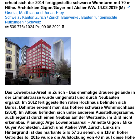
erhebt sich der 2014 fertiggestellte schwarze Wohnturm mit 70 m
Europa
Höhe. Architekten Gigon/Guyer mit Atelier WW. 14.03.2019 (M)

Gisela, Matthias und Jonas Frey
Bauten zur Energiegewinnung
Schweiz / Kanton Zürich / Zürich
,
Bauwerke / Bauten für gemischte
Nutzungen / Schweiz
539 776x1024 Px, 09.08.2021


Kohlekraftwerke
Burgen und Schlösser
Deutschland
Österreich
Schweden
übriges Europa
Das Löwenbräu-Areal in Zürich - Das ehemalige Brauereigelände in
Büro- und Verwaltungsgebäude (ohne Hochhäuser)
der Limmatstrasse wurde umgenutzt und durch Neubauten
ergänzt. Im 2012 fertiggestellten roten Hochhaus befinden sich
Deutschland
Büros. Dahinter erkennt man das höhere schwarze Wohnhochhaus
(2014). Im Altbau befinden sich unter anderem Ausstellungsräume,
Europa
auch ergänzt durch einen Neubau auf der Westseite, im Bild nicht
erkennbar. Planung: Arge Löwenbräuareal – Annette Gigon / Mike
Guyer Architekten, Zürich und Atelier WW, Zürich. Links im
Gast-, Wirtshäuser, Kneipen u Bars
Hintergrund ist das markante Silo 57 zu sehen, ein 118 m hoher
Getreidesilo. 2016 wurde die Aufstockung von 40 m auf diese Höhe
Deutschland