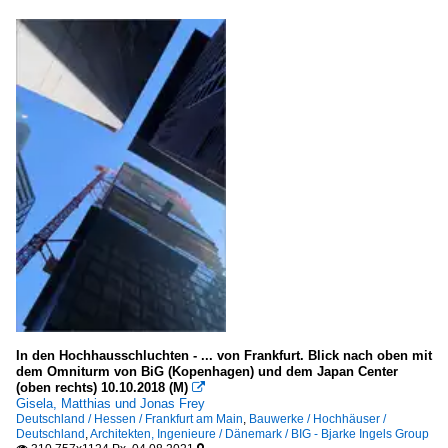
Münster
Rhein-Sieg-Kreis (SU)
Rheinland-Pfalz
Ludwigshafen am Rhein
Mainz
Speyer
Trier
Sachsen
Chemnitz (Kreisfreie Stadt)
Dresden (Kreisfreie Stadt)
Leipzig (Kreisfreie Stadt)
In den Hochhausschluchten - ... von Frankfurt. Blick nach oben mit
dem Omniturm von BiG (Kopenhagen) und dem Japan Center
Sachsen-Anhalt
(oben rechts) 10.10.2018 (M)

Gisela, Matthias und Jonas Frey
LK Salzlandkreis
Deutschland / Hessen / Frankfurt am Main
,
Bauwerke / Hochhäuser /
Deutschland
,
Architekten, Ingenieure / Dänemark / BIG - Bjarke Ingels Group
Magdeburg