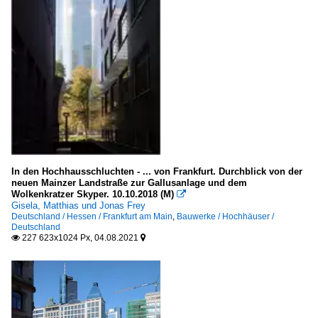
Nachtaufnahmen
Deutschland
Stimmungsbilder
Europa
Tristesse der Stadt
Deutschland
In den Hochhausschluchten - ... von Frankfurt. Durchblick von der
Europa
neuen Mainzer Landstraße zur Gallusanlage und dem
Wolkenkratzer Skyper. 10.10.2018 (M)

Gisela, Matthias und Jonas Frey
Israel, Palästina
Deutschland / Hessen / Frankfurt am Main
,
Bauwerke / Hochhäuser /
Deutschland
227 623x1024 Px, 04.08.2021


Bezirk Jerusalem
Jerusalem
Westjordanland