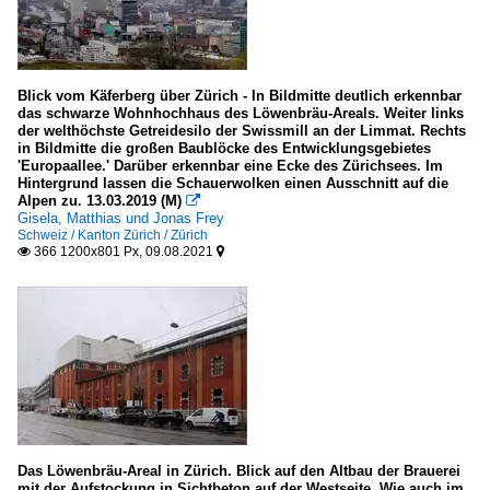
Peter Zumthor
USA
Frank Gehry
Blick vom Käferberg über Zürich - In Bildmitte deutlich erkennbar
das schwarze Wohnhochhaus des Löwenbräu-Areals. Weiter links
Murphy und Jahn
der welthöchste Getreidesilo der Swissmill an der Limmat. Rechts
in Bildmitte die großen Baublöcke des Entwicklungsgebietes
Richard Meier and Partners Architects
'Europaallee.' Darüber erkennbar eine Ecke des Zürichsees. Im
Hintergrund lassen die Schauerwolken einen Ausschnitt auf die
Alpen zu. 13.03.2019 (M)

Vereinigtes Königreich
Gisela, Matthias und Jonas Frey
Schweiz / Kanton Zürich / Zürich
Chipperfield Architects
366 1200x801 Px, 09.08.2021


Foster and Partners, London
Zaha Hadid Architects
Bauwerke
Amts- und Gerichtsgebäude
Deutschland
Das Löwenbräu-Areal in Zürich. Blick auf den Altbau der Brauerei
Europa
mit der Aufstockung in Sichtbeton auf der Westseite. Wie auch im