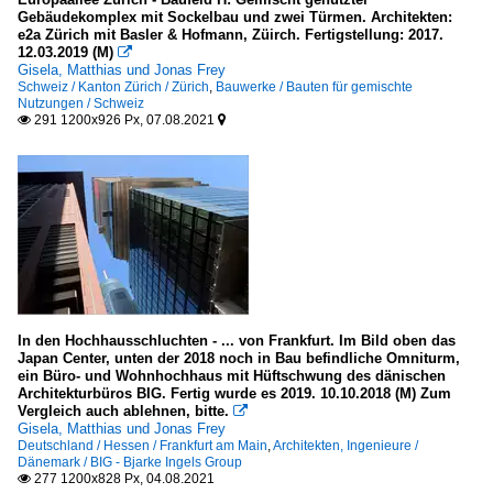
Gebäudekomplex mit Sockelbau und zwei Türmen. Architekten:
LK Vorpommern-Rügen: Insel Rügen
e2a Zürich mit Basler & Hofmann, Züirch. Fertigstellung: 2017.
12.03.2019 (M)

LK Vorpommern-Rügen: Stralsund
Gisela, Matthias und Jonas Frey
Schweiz / Kanton Zürich / Zürich
,
Bauwerke / Bauten für gemischte
Nutzungen / Schweiz
Niedersachsen
291 1200x926 Px, 07.08.2021


Hannover
LK Friesland
Oldenburg
Wilhelmshaven
Nordrhein-Westfalen
Duisburg
In den Hochhausschluchten - ... von Frankfurt. Im Bild oben das
Japan Center, unten der 2018 noch in Bau befindliche Omniturm,
Düsseldorf
ein Büro- und Wohnhochhaus mit Hüftschwung des dänischen
Architekturbüros BIG. Fertig wurde es 2019. 10.10.2018 (M) Zum
Essen
Vergleich auch ablehnen, bitte.

Gisela, Matthias und Jonas Frey
Köln
Deutschland / Hessen / Frankfurt am Main
,
Architekten, Ingenieure /
Krefeld
Dänemark / BIG - Bjarke Ingels Group
277 1200x828 Px, 04.08.2021
