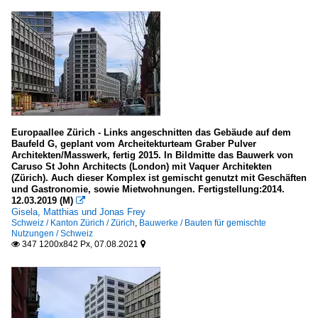
Ulm
Bayern
LK Augsburg
LK Lindau (Bodensee)
LK Neu-Ulm
LK Starnberg
Europaallee Zürich - Links angeschnitten das Gebäude auf dem
LK Würzburg
Baufeld G, geplant vom Archeitekturteam Graber Pulver
Architekten/Masswerk, fertig 2015. In Bildmitte das Bauwerk von
Memmingen
Caruso St John Architects (London) mit Vaquer Architekten
(Zürich). Auch dieser Komplex ist gemischt genutzt mit Geschäften
München (Landeshauptstadt)
und Gastronomie, sowie Mietwohnungen. Fertigstellung:2014.
12.03.2019 (M)

Nürnberg
Gisela, Matthias und Jonas Frey
Schweiz / Kanton Zürich / Zürich
,
Bauwerke / Bauten für gemischte
Regensburg (kreisfreie Stadt)
Nutzungen / Schweiz
347 1200x842 Px, 07.08.2021


Würzburg (kreisfreie Stadt)
Berlin
historische Architektur und Bauwerke