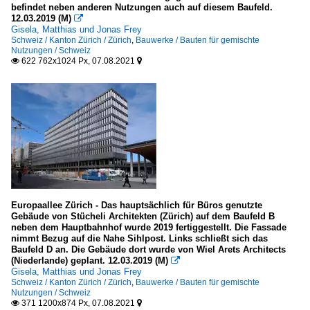
Belgien
befindet neben anderen Nutzungen auch auf diesem Baufeld.
12.03.2019 (M)

Gisela, Matthias und Jonas Frey
Provinz Antwerpen
Schweiz / Kanton Zürich / Zürich
,
Bauwerke / Bauten für gemischte
Nutzungen / Schweiz
Verschiedene Städte
622 762x1024 Px, 07.08.2021


Region Brüssel Hauptstadt
Brüssel
Brunnen, Denkmäler etc.
Denkmäler
Deutschland
Europaallee Zürich - Das hauptsächlich für Büros genutzte
Gebäude von Stücheli Architekten (Zürich) auf dem Baufeld B
Europa
neben dem Hauptbahnhof wurde 2019 fertiggestellt. Die Fassade
nimmt Bezug auf die Nahe Sihlpost. Links schließt sich das
Baufeld D an. Die Gebäude dort wurde von Wiel Arets Architects
Kunstwerke
(Niederlande) geplant. 12.03.2019 (M)

Gisela, Matthias und Jonas Frey
Deutschland
Schweiz / Kanton Zürich / Zürich
,
Bauwerke / Bauten für gemischte
Nutzungen / Schweiz
Europa
371 1200x874 Px, 07.08.2021

