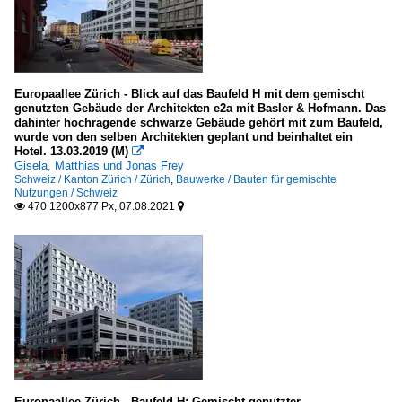
Neuere Architektur und Bauwerke
Stadtansichten
Verschiedenes
Europaallee Zürich - Blick auf das Baufeld H mit dem gemischt
Bremen
genutzten Gebäude der Architekten e2a mit Basler & Hofmann. Das
dahinter hochragende schwarze Gebäude gehört mit zum Baufeld,
Bremen
wurde von den selben Architekten geplant und beinhaltet ein
Hotel. 13.03.2019 (M)

Gisela, Matthias und Jonas Frey
Hamburg
Schweiz / Kanton Zürich / Zürich
,
Bauwerke / Bauten für gemischte
Nutzungen / Schweiz
Altona
470 1200x877 Px, 07.08.2021


Hamburg-Mitte
Hamburg-Mitte / Hafen
Hessen
Darmstadt
Frankfurt am Main
Mecklenburg-Vorpommern
Europaallee Zürich - Baufeld H: Gemischt genutzter