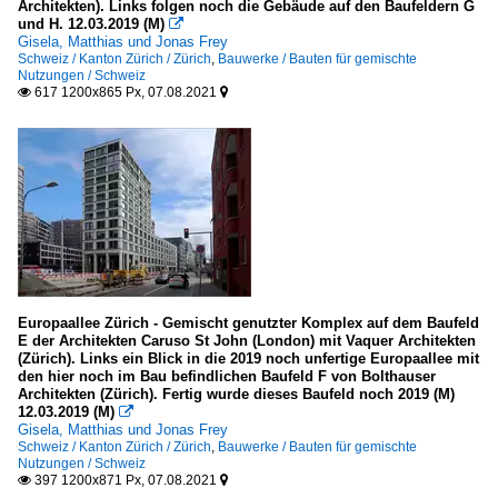
LK Main-Tauber-Kreis
Architekten). Links folgen noch die Gebäude auf den Baufeldern G
und H. 12.03.2019 (M)

LK Ortenaukreis
Gisela, Matthias und Jonas Frey
Schweiz / Kanton Zürich / Zürich
,
Bauwerke / Bauten für gemischte
LK Ostalbkreis
Nutzungen / Schweiz
617 1200x865 Px, 07.08.2021


LK Rastatt
LK Ravensburg
LK Rems-Murr-Kreis
LK Reutlingen
LK Rottweil
LK Schwäbisch Hall
LK Schwarzwald-Baar-Kreis
Europaallee Zürich - Gemischt genutzter Komplex auf dem Baufeld
LK Sigmaringen
E der Architekten Caruso St John (London) mit Vaquer Architekten
(Zürich). Links ein Blick in die 2019 noch unfertige Europaallee mit
LK Tübingen
den hier noch im Bau befindlichen Baufeld F von Bolthauser
Architekten (Zürich). Fertig wurde dieses Baufeld noch 2019 (M)
Mannheim
12.03.2019 (M)

Gisela, Matthias und Jonas Frey
Pforzheim
Schweiz / Kanton Zürich / Zürich
,
Bauwerke / Bauten für gemischte
Nutzungen / Schweiz
Stuttgart
397 1200x871 Px, 07.08.2021

