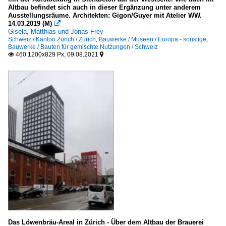
Altbau befindet sich auch in dieser Ergänzung unter anderem
Ausstellungsräume. Architekten: Gigon/Guyer mit Atelier WW.
Bauten für den Konsum
14.03.2019 (M)

Gisela, Matthias und Jonas Frey
Deutschland
Schweiz / Kanton Zürich / Zürich
,
Bauwerke / Museen / Europa - sonstige
,
Bauwerke / Bauten für gemischte Nutzungen / Schweiz
Europa
460 1200x829 Px, 09.08.2021


Bauten für die Bildung
Deutschland
Europa
Österreich
Bauten für gemischte Nutzungen
Deutschland
Schweiz
Bauten für Gesundheit und Soziales
Deutschland
Das Löwenbräu-Areal in Zürich - Über dem Altbau der Brauerei