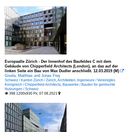
Parks
Deutschland
Europa
Plätze
Europa
Europaalle Zürich - Der Innenhof des Baufeldes C mit dem
Dänemark
Gebäude von Chipperfield Architects (London), an das auf der
linken Seite ein Bau von Max Dudler anschließt. 12.03.2019 (M)

Gisela, Matthias und Jonas Frey
Hauptstadtregion (Region Hovedstaden)
Schweiz / Kanton Zürich / Zürich
,
Architekten, Ingenieure / Vereinigtes
Königreich / Chipperfield Architects
,
Bauwerke / Bauten für gemischte
Kopenhagen
Nutzungen / Schweiz
398 1200x930 Px, 07.08.2021


Deutschland
Baden-Württemberg
Baden-Baden