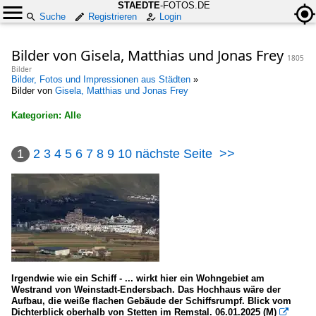
STAEDTE
-FOTOS.DE
Suche
Registrieren
Login
Bilder von Gisela, Matthias und Jonas Frey
1805
Bilder
Bilder, Fotos und Impressionen aus Städten
»
Bilder von
Gisela, Matthias und Jonas Frey
Kategorien: Alle
×
1
2
3
4
5
6
7
8
9
10
nächste Seite
>>
Alle Kategorien
Architekten, Ingenieure
Dänemark
BIG - Bjarke Ingels Group
Henning Larsen Architects
Irgendwie wie ein Schiff - ... wirkt hier ein Wohngebiet am
Westrand von Weinstadt-Endersbach. Das Hochhaus wäre der
Deutschland
Aufbau, die weiße flachen Gebäude der Schiffsrumpf. Blick vom
Dichterblick oberhalb von Stetten im Remstal. 06.01.2025 (M)

Auer und Weber Architekten (Stuttgart ; München)