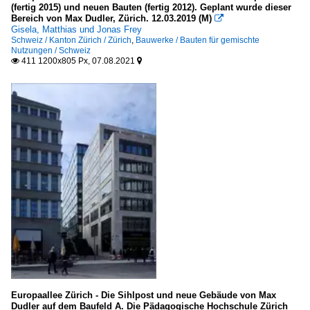
(fertig 2015) und neuen Bauten (fertig 2012). Geplant wurde dieser
Deutschland
Bereich von Max Dudler, Zürich. 12.03.2019 (M)

Europa
Gisela, Matthias und Jonas Frey
Schweiz / Kanton Zürich / Zürich
,
Bauwerke / Bauten für gemischte
Nutzungen / Schweiz
Torbauten
411 1200x805 Px, 07.08.2021


Deutschland
Türme
Deutschland
Europa
Wohnbauten
Deutschland
Europa
Schweiz
Vereinigtes Königreich
Europaallee Zürich - Die Sihlpost und neue Gebäude von Max
Dudler auf dem Baufeld A. Die Pädagogische Hochschule Zürich