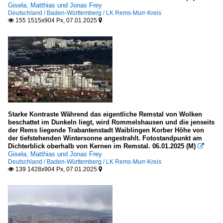
Gisela, Matthias und Jonas Frey
Behnisch Architekten
Deutschland / Baden-Württemberg / LK Rems-Murr-Kreis
155 1515x904 Px, 07.01.2025


Behnisch und Partner, Stuttgart
Brückner und Brückner Architekten, Tirschenreuth
Gottfried Böhm, Köln
Hans Scharoun
Lederer, Ragnarsdottir, Oei (Stuttgart)
Oswald Mathias Ungers
Starke Kontraste Während das eigentliche Remstal von Wolken
Schlaich, Bergermann und Partner (Stuttgart)
beschattet im Dunkeln liegt, wird Rommelshausen und die jenseits
der Rems liegende Trabantenstadt Waiblingen Korber Höhe von
Wulf und Partner (Stuttgart)
der tiefstehenden Wintersonne angestrahlt. Fotostandpunkt am
Dichterblick oberhalb von Kernen im Remstal. 06.01.2025 (M)

Österreich
Gisela, Matthias und Jonas Frey
Deutschland / Baden-Württemberg / LK Rems-Murr-Kreis
139 1428x904 Px, 07.01.2025


Hans Hollein, Wien
Schweiz
Herzog und de Meuron