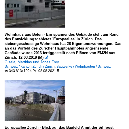
Norwegen
Sakrale Bauten
Belgien
Wohnhaus aus Beton - Ein spannendes Gebäude steht am Rand
Dänemark
des Entwicklungsgebietes 'Europaallee' in Zürich. Das
siebengeschossige Wohnhaus hat 28 Eigentumswohnungen. Das
Deutschland
an das Vorfeld des Züricher Hauptbahnhofes angrenzende
Frankreich
Gebäude wurde 2013 fertiggestellt nach Plänen von EM2N aus
Zürich. 12.03.2019 (M)

Israel, Palästina
Gisela, Matthias und Jonas Frey
Schweiz / Kanton Zürich / Zürich
,
Bauwerke / Wohnbauten / Schweiz
Norwegen
343 813x1024 Px, 08.08.2021


Österreich
Schweiz
Schöne Villen
Deutschland
Sportbauten
Europaallee Zürich - Blick auf das Baufeld A mit der Sihlpost