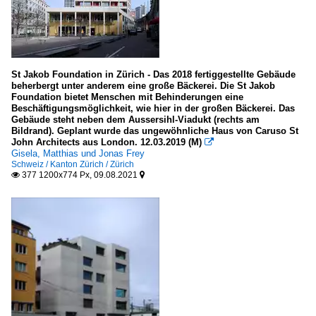
Deutschland
Kulturbauten
Deutschland
St Jakob Foundation in Zürich - Das 2018 fertiggestellte Gebäude
beherbergt unter anderem eine große Bäckerei. Die St Jakob
Europa
Foundation bietet Menschen mit Behinderungen eine
Beschäftigungsmöglichkeit, wie hier in der großen Bäckerei. Das
Gebäude steht neben dem Aussersihl-Viadukt (rechts am
Museen
Bildrand). Geplant wurde das ungewöhnliche Haus von Caruso St
John Architects aus London. 12.03.2019 (M)

Asien
Gisela, Matthias und Jonas Frey
Schweiz / Kanton Zürich / Zürich
Deutschland
377 1200x774 Px, 09.08.2021


Europa - sonstige
Frankreich
Skandinavien
Rathäuser, Parlaments- und Regierungsgebäude
Belgien
Deutschland