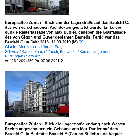
Freiburg
Heidelberg
Karlsruhe
Europaallee Zürich - Blick von der Lagerstraße auf das Baufeld C,
das von verschiedenen Architekten gestaltet wurde. Links die
LK Alb-Donau-Kreis
dunkle Rasterfassade von Max Dudler, daneben die Glasfassade
des von Gigon und Guyer geplanten Bauteils. Fertig war das
LK Böblingen
Baufeld C im Jahr 2013. 12.03.2019 (M)

Gisela, Matthias und Jonas Frey
LK Bodenseekreis
Schweiz / Kanton Zürich / Zürich
,
Bauwerke / Bauten für gemischte
Nutzungen / Schweiz
LK Esslingen
426 1200x850 Px, 07.08.2021


LK Freudenstadt
LK Göppingen
LK Heilbronn
LK Hohenlohekreis
LK Karlsruhe
LK Konstanz
LK Lörrach
Europaallee Zürich - Blick die Lagerstraße entlang nach Westen.
Rechts angeschnitten ein Gebäude von Max Dudler auf dem
LK Ludwigsburg
Baufeld C. In Bildmitte Baufeld E (Caruso St John und Vaquer