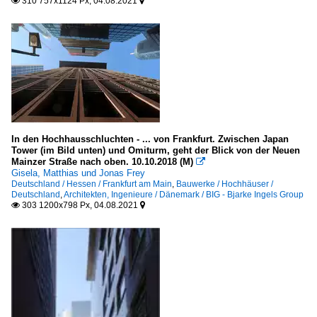
310 757x1124 Px, 04.08.2021


Schleswig-Holstein
Kiel
Kreis Pinneberg: Insel Helgoland
Kreis Rendsburg-Eckernförde
Frankreich
In den Hochhausschluchten - ... von Frankfurt. Zwischen Japan
Tower (im Bild unten) und Omiturm, geht der Blick von der Neuen
Mainzer Straße nach oben. 10.10.2018 (M)

Grand Est
Gisela, Matthias und Jonas Frey
Deutschland / Hessen / Frankfurt am Main
,
Bauwerke / Hochhäuser /
Reims
Deutschland
,
Architekten, Ingenieure / Dänemark / BIG - Bjarke Ingels Group
303 1200x798 Px, 04.08.2021


Straßburg (Strasbourg)
Ile-de-France
Paris
Galerien