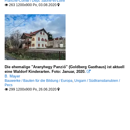
Franche-Comte / Dept. Saone-et-Loire
263 1200x900 Px, 03.08.2020


Die ehemalige "Aranyhegy Panzió" (Goldberg Gasthaus) ist aktuell
eine Waldorf Kinderarten. Foto: Januar, 2020.

B. Mayer
Bauwerke / Bauten für die Bildung / Europa
,
Ungarn / Südtransdanubien /
Pecs
299 1200x900 Px, 26.06.2020

