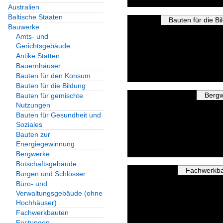
Australien
Baltische Staaten
Bauten für die Bi
Bauwerke
Amts- und
Gerichtsgebäude
Antike Stätten
Bauernhäuser
Bauten für den Konsum
Bauten für die Bildung
Berg
Bauten für gemischte
Nutzungen
Bauten für Gesundheit und
Soziales
Bauten zur
Energiegewinnung
Bergwerke
Botschaftsgebäude
Fachwerkb
Burgen und Schlösser
Büro- und
Verwaltungsgebäude (ohne
Hochhäuser)
Fachwerkbauten
Festungen