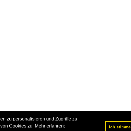
n zu personalisieren und Zugriffe zu
von Cookies zu. Mehr erfahren:
Ich stimme
Datenschutzerklärung
|
Impressum
|
Kontakt