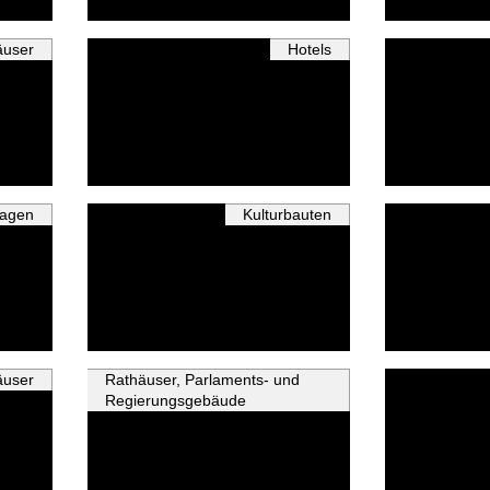
äuser
Hotels
lagen
Kulturbauten
äuser
Rathäuser, Parlaments- und
Regierungsgebäude