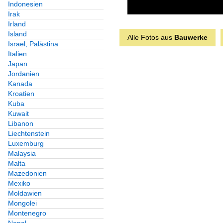
Indonesien
Irak
Irland
Island
Alle Fotos aus
Bauwerke
Israel, Palästina
Italien
Japan
Jordanien
Kanada
Kroatien
Kuba
Kuwait
Libanon
Liechtenstein
Luxemburg
Malaysia
Malta
Mazedonien
Mexiko
Moldawien
Mongolei
Montenegro