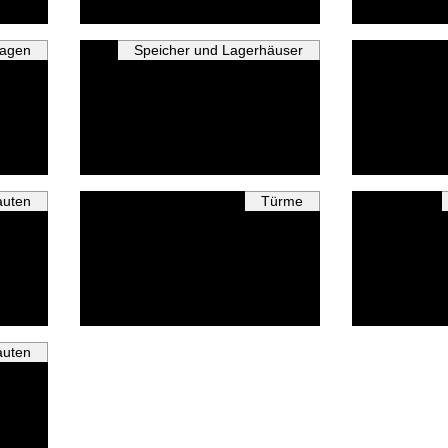
lagen
Speicher und Lagerhäuser
auten
Türme
uten