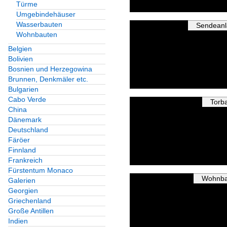
Türme
Umgebindehäuser
Wasserbauten
Sendean
Wohnbauten
Belgien
Bolivien
Bosnien und Herzegowina
Brunnen, Denkmäler etc.
Bulgarien
Cabo Verde
Torb
China
Dänemark
Deutschland
Färöer
Finnland
Frankreich
Fürstentum Monaco
Wohnba
Galerien
Georgien
Griechenland
Große Antillen
Indien