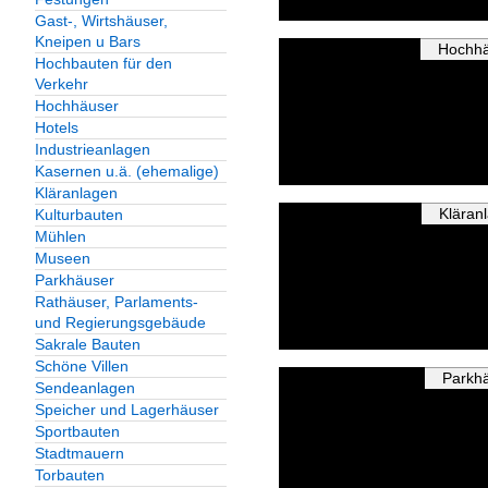
Gast-, Wirtshäuser,
Kneipen u Bars
Hochh
Hochbauten für den
Verkehr
Hochhäuser
Hotels
Industrieanlagen
Kasernen u.ä. (ehemalige)
Kläranlagen
Kläran
Kulturbauten
Mühlen
Museen
Parkhäuser
Rathäuser, Parlaments-
und Regierungsgebäude
Sakrale Bauten
Schöne Villen
Parkh
Sendeanlagen
Speicher und Lagerhäuser
Sportbauten
Stadtmauern
Torbauten