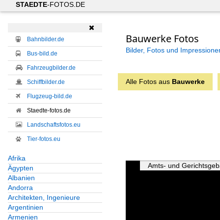
STAEDTE
-FOTOS.DE

Bauwerke Fotos
Bahnbilder.de
Bilder, Fotos und Impressione
Bus-bild.de
Fahrzeugbilder.de
Alle Fotos aus
Bauwerke
Schiffbilder.de
Flugzeug-bild.de
Staedte-fotos.de
Landschaftsfotos.eu
Tier-fotos.eu
Afrika
Amts- und Gerichtsge
Ägypten
Albanien
Andorra
Architekten, Ingenieure
Argentinien
Armenien