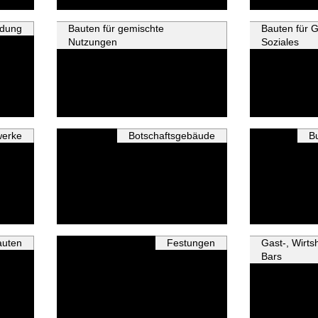
ldung
Bauten für gemischte
Bauten für 
Nutzungen
Soziales
werke
Botschaftsgebäude
B
auten
Festungen
Gast-, Wirts
Bars