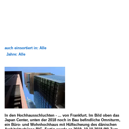
auch einsortiert in: Alle
Jahre: Alle
×
×
Alle Kategorien
Alle Jahre
Architekten, Ingenieure
2000
Schweiz
2006
Herzog und de Meuron
2010
Bauwerke
2016
In den Hochhausschluchten - ... von Frankfurt. Im Bild oben das
Japan Center, unten der 2018 noch in Bau befindliche Omniturm,
ein Büro- und Wohnhochhaus mit Hüftschwung des dänischen
Bauten für gemischte Nutzungen
2020