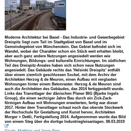
Moderne Architektur bei Basel - Das Industrie- und Gewerbegebiet
Dreispitz liegt zum Teil im Stadtgebiet von Basel und im
Gemeindegebiet von Münchenstein. Das Gebiet befindet sich im
Wandel, wobei der Charakter schon ein Stück weit erhalten bleibt,
aber auch ganz andere Nutzungen angesiedelt werden wie
Wohnungen, Bildungs- und kulturelle Einrichtungen. Im südlichen
Teil des Dreispitz-Areales haben sich schon neue Nutzungen
angesiedelt. Das Gebäude rechts das 'Helsinki Dreispitz' enthält
über einem ziemlich geschlossen Sockel, mit dem Archiv der
Architekten Herzog & de Meuron, einen Aufbau mit verglasten
Wohnungen hinter einem Betonraster. Herzog & de Meuron sind
auch die Architekten des Gebäudes, das 2014 fertiggestellt wurde.
Links das Transitlager der dänischen Planer BIG (Bjarke Ingels
Group), die einen sechziger Jahre Bau durch ein Zick-Zack-
förmigen Aufbau mit Wohnungen erweiterten, fertig war dieser
2017. Hinter dem Transitlager schaut noch das oberste Stockwerk
der Hochschule für Gestaltung und Kunst hervor, Architekten
Morger + Dettli, Fertigstellung 2014. Aufgenommen wurde das Bild
von einem Steg über die dortige Industriegleisanlagen. 08.03.2019

Gisela, Matthias und Jonas Frey