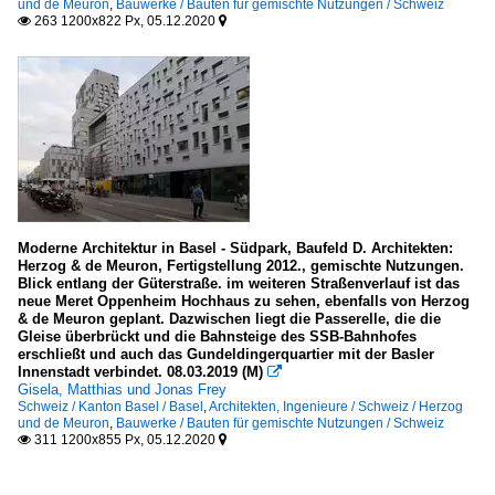
und de Meuron
,
Bauwerke / Bauten für gemischte Nutzungen / Schweiz
263 1200x822 Px, 05.12.2020


Moderne Architektur in Basel - Südpark, Baufeld D. Architekten:
Herzog & de Meuron, Fertigstellung 2012., gemischte Nutzungen.
Blick entlang der Güterstraße. im weiteren Straßenverlauf ist das
neue Meret Oppenheim Hochhaus zu sehen, ebenfalls von Herzog
& de Meuron geplant. Dazwischen liegt die Passerelle, die die
Gleise überbrückt und die Bahnsteige des SSB-Bahnhofes
erschließt und auch das Gundeldingerquartier mit der Basler
Innenstadt verbindet. 08.03.2019 (M)

Gisela, Matthias und Jonas Frey
Schweiz / Kanton Basel / Basel
,
Architekten, Ingenieure / Schweiz / Herzog
und de Meuron
,
Bauwerke / Bauten für gemischte Nutzungen / Schweiz
311 1200x855 Px, 05.12.2020

