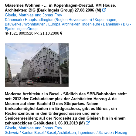
Gläsernes Wohnen - ... in Kopenhagen-Ørestad. VM House,
Architekten: BIG (Bark Ingels Group) 27.08.2006 (M)

Gisela, Matthias und Jonas Frey
Dänemark / Hauptstadtregion (Region Hovedstaden) / Kopenhagen
,
Bauwerke / Wohnbauten / Europa
,
Architekten, Ingenieure / Dänemark / BIG -
Bjarke Ingels Group
1521 800x520 Px, 21.10.2006


Moderne Architektur in Basel - Südlich des SBB-Bahnhofes steht
seit 2012 der Gebäudekomplex der Architekten Herzog & de
Meuron auf dem Baufeld D des Südparkes. Neben
Einkaufsmöglichkeiten im Erdgeschoss, gibt es Büros-, ein
Rechenzentrum in den Untergeschossen und eine
Seniorenresidenz auf der Nordseite zu den Gleisen hin in einem
zehnstöckigen Gebäudeteil. 06.03.2019 (M)

Gisela, Matthias und Jonas Frey
Schweiz / Kanton Basel / Basel
,
Architekten, Ingenieure / Schweiz / Herzog