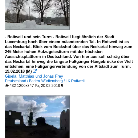
Deutschland
Kulturbauten
Deutschland
. Rottweil und sein Turm - Rottweil liegt ähnlich der Stadt
Europa
Luxemburg hoch über einem mäandernden Tal. In Rottweil ist es
das Neckartal. Blick vom Bockshof über das Neckartal hinweg zum
246 Meter hohen Aufzugstestturm mit der höchsten
Museen
Aussichtsplattform in Deutschland. Von hier aus soll schräg über
das Neckartal hinweg die längste Fußgänger-Hängebrücke der Welt
Asien
entstehen, eine Fußgängerverbindung von der Altstadt zum Turm.
19.02.2018 (M)

Deutschland
Gisela, Matthias und Jonas Frey
Deutschland / Baden-Württemberg / LK Rottweil
Europa - sonstige
432 1200x847 Px, 20.02.2018


Frankreich
Skandinavien
Rathäuser, Parlaments- und Regierungsgebäude
Belgien
Deutschland