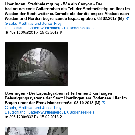
Freiburg
Überlingen ,Stadtbefestigung - Wie ein Canyon - Der
beeindurckende Gallergraben als Teil der Stadtbefestigung liegt im
Heidelberg
Westen der Stadt weiter außerhalb als der die engere Altstadt nach
Westen und Norden begrenzende Espachgraben. 08.02.2017 (M)

Karlsruhe
Gisela, Matthias und Jonas Frey
Deutschland / Baden-Württemberg / LK Bodenseekreis
LK Alb-Donau-Kreis
493 1200x820 Px, 15.02.2018


LK Böblingen
LK Bodenseekreis
LK Esslingen
LK Freudenstadt
LK Göppingen
LK Heilbronn
LK Hohenlohekreis
Überlingen - Der Espachgraben ist Teil eines 3 km langen
Befestigungssystems der Stadt Überlingen am Bodensee. Hier im
LK Karlsruhe
Bogen unter der Franziskanerstraße. 08.10.2018 (M)

Gisela, Matthias und Jonas Frey
LK Konstanz
Deutschland / Baden-Württemberg / LK Bodenseekreis
396 1200x833 Px, 15.02.2018


LK Lörrach
LK Ludwigsburg