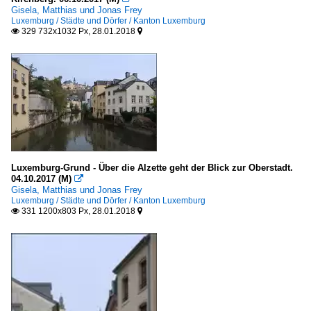
Neuere Architektur und Bauwerke
Gisela, Matthias und Jonas Frey
Luxemburg / Städte und Dörfer / Kanton Luxemburg
Stadtansichten
329 732x1032 Px, 28.01.2018


Verschiedenes
Bremen
Bremen
Hamburg
Altona
Luxemburg-Grund - Über die Alzette geht der Blick zur Oberstadt.
Hamburg-Mitte
04.10.2017 (M)

Gisela, Matthias und Jonas Frey
Hamburg-Mitte / Hafen
Luxemburg / Städte und Dörfer / Kanton Luxemburg
331 1200x803 Px, 28.01.2018


Hessen
Darmstadt
Frankfurt am Main
Mecklenburg-Vorpommern