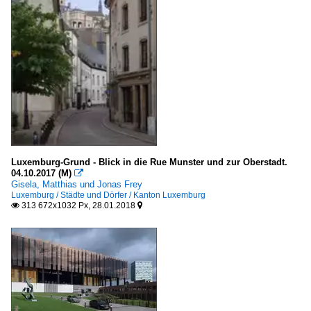
LK Vorpommern-Rügen: Insel Rügen
LK Vorpommern-Rügen: Stralsund
Niedersachsen
Hannover
LK Friesland
Oldenburg
Wilhelmshaven
Luxemburg-Grund - Blick in die Rue Munster und zur Oberstadt.
04.10.2017 (M)

Gisela, Matthias und Jonas Frey
Nordrhein-Westfalen
Luxemburg / Städte und Dörfer / Kanton Luxemburg
313 672x1032 Px, 28.01.2018


Duisburg
Düsseldorf
Essen
Köln
Krefeld