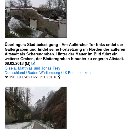
Parks
Deutschland
Europa
Plätze
Überlingen: Stadtbefestigung - Am Aufkircher Tor links endet der
Gallergraben und findet seine Fortsetzung im Norden der äußeren
Europa
Altstadt als Scherengraben. Hinter der Mauer im Bild führt ein
weiterer Graben, der Blatterngraben hinunter zu engeren Altstadt.
08.02.2018 (M)

Dänemark
Gisela, Matthias und Jonas Frey
Deutschland / Baden-Württemberg / LK Bodenseekreis
396 1200x827 Px, 15.02.2018


Hauptstadtregion (Region Hovedstaden)
Kopenhagen
Deutschland
Baden-Württemberg
Baden-Baden