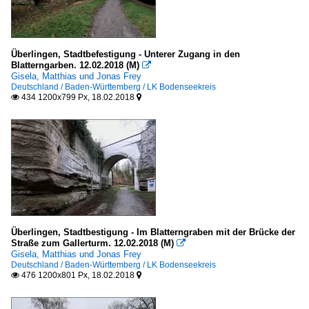
Belgien
Provinz Antwerpen
Überlingen, Stadtbefestigung - Unterer Zugang in den
Verschiedene Städte
Blatterngarben. 12.02.2018 (M)

Gisela, Matthias und Jonas Frey
Region Brüssel Hauptstadt
Deutschland / Baden-Württemberg / LK Bodenseekreis
434 1200x799 Px, 18.02.2018


Brüssel
Brunnen, Denkmäler etc.
Denkmäler
Deutschland
Europa
Überlingen, Stadtbestigung - Im Blatterngraben mit der Brücke der
Straße zum Gallerturm. 12.02.2018 (M)

Kunstwerke
Gisela, Matthias und Jonas Frey
Deutschland / Baden-Württemberg / LK Bodenseekreis
Deutschland
476 1200x801 Px, 18.02.2018


Europa