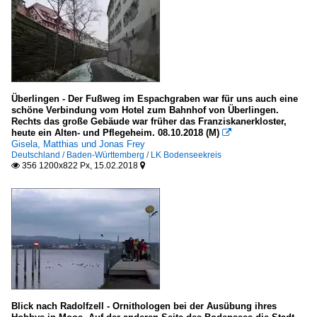
LK Main-Tauber-Kreis
LK Ortenaukreis
LK Ostalbkreis
LK Rastatt
LK Ravensburg
Überlingen - Der Fußweg im Espachgraben war für uns auch eine
LK Rems-Murr-Kreis
schöne Verbindung vom Hotel zum Bahnhof von Überlingen.
Rechts das große Gebäude war früher das Franziskanerkloster,
LK Reutlingen
heute ein Alten- und Pflegeheim. 08.10.2018 (M)

Gisela, Matthias und Jonas Frey
LK Rottweil
Deutschland / Baden-Württemberg / LK Bodenseekreis
356 1200x822 Px, 15.02.2018


LK Schwäbisch Hall
LK Schwarzwald-Baar-Kreis
LK Sigmaringen
LK Tübingen
Mannheim
Pforzheim
Stuttgart
Blick nach Radolfzell - Ornithologen bei der Ausübung ihres