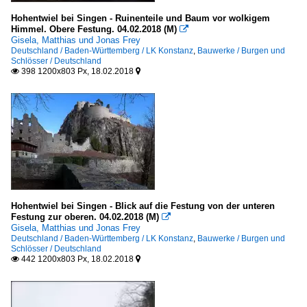
Norwegen
Hohentwiel bei Singen - Ruinenteile und Baum vor wolkigem
Himmel. Obere Festung. 04.02.2018 (M)

Gisela, Matthias und Jonas Frey
Sakrale Bauten
Deutschland / Baden-Württemberg / LK Konstanz
,
Bauwerke / Burgen und
Schlösser / Deutschland
Belgien
398 1200x803 Px, 18.02.2018


Dänemark
Deutschland
Frankreich
Israel, Palästina
Norwegen
Österreich
Hohentwiel bei Singen - Blick auf die Festung von der unteren
Schweiz
Festung zur oberen. 04.02.2018 (M)

Gisela, Matthias und Jonas Frey
Schöne Villen
Deutschland / Baden-Württemberg / LK Konstanz
,
Bauwerke / Burgen und
Schlösser / Deutschland
442 1200x803 Px, 18.02.2018


Deutschland
Sportbauten