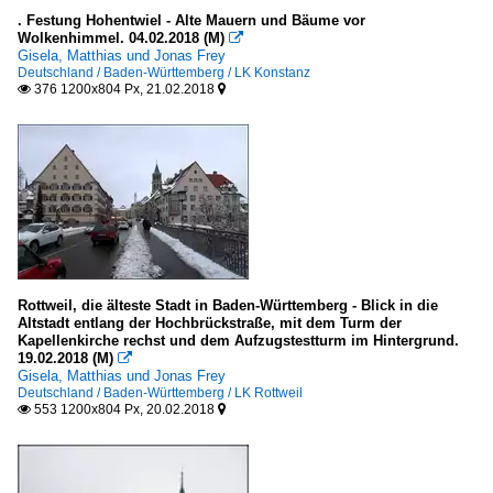
Europa
. Festung Hohentwiel - Alte Mauern und Bäume vor
Wolkenhimmel. 04.02.2018 (M)

Gisela, Matthias und Jonas Frey
Bauten zur Energiegewinnung
Deutschland / Baden-Württemberg / LK Konstanz
376 1200x804 Px, 21.02.2018


Kohlekraftwerke
Burgen und Schlösser
Deutschland
Österreich
Schweden
übriges Europa
Rottweil, die älteste Stadt in Baden-Württemberg - Blick in die
Altstadt entlang der Hochbrückstraße, mit dem Turm der
Büro- und Verwaltungsgebäude (ohne Hochhäuser)
Kapellenkirche rechst und dem Aufzugstestturm im Hintergrund.
19.02.2018 (M)

Deutschland
Gisela, Matthias und Jonas Frey
Deutschland / Baden-Württemberg / LK Rottweil
Europa
553 1200x804 Px, 20.02.2018


Gast-, Wirtshäuser, Kneipen u Bars
Deutschland