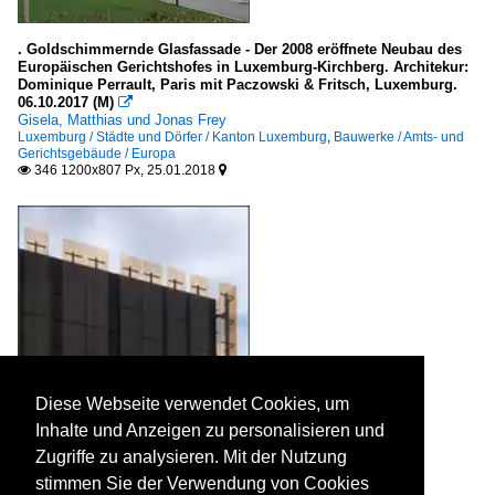
Münster
Rhein-Sieg-Kreis (SU)
. Goldschimmernde Glasfassade - Der 2008 eröffnete Neubau des
Europäischen Gerichtshofes in Luxemburg-Kirchberg. Architekur:
Dominique Perrault, Paris mit Paczowski & Fritsch, Luxemburg.
Rheinland-Pfalz
06.10.2017 (M)

Gisela, Matthias und Jonas Frey
Ludwigshafen am Rhein
Luxemburg / Städte und Dörfer / Kanton Luxemburg
,
Bauwerke / Amts- und
Gerichtsgebäude / Europa
Mainz
346 1200x807 Px, 25.01.2018


Speyer
Trier
Sachsen
Chemnitz (Kreisfreie Stadt)
Dresden (Kreisfreie Stadt)
Leipzig (Kreisfreie Stadt)
Diese Webseite verwendet Cookies, um
Sachsen-Anhalt
Inhalte und Anzeigen zu personalisieren und
Zugriffe zu analysieren. Mit der Nutzung
LK Salzlandkreis
stimmen Sie der Verwendung von Cookies
Magdeburg