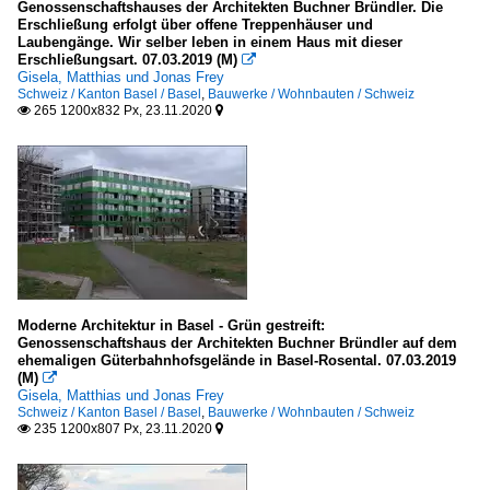
Genossenschaftshauses der Architekten Buchner Bründler. Die
Erschließung erfolgt über offene Treppenhäuser und
Behnisch Architekten
Laubengänge. Wir selber leben in einem Haus mit dieser
Erschließungsart. 07.03.2019 (M)

Behnisch und Partner, Stuttgart
Gisela, Matthias und Jonas Frey
Brückner und Brückner Architekten, Tirschenreuth
Schweiz / Kanton Basel / Basel
,
Bauwerke / Wohnbauten / Schweiz
265 1200x832 Px, 23.11.2020


Gottfried Böhm, Köln
Hans Scharoun
Lederer, Ragnarsdottir, Oei (Stuttgart)
Oswald Mathias Ungers
Schlaich, Bergermann und Partner (Stuttgart)
Wulf und Partner (Stuttgart)
Moderne Architektur in Basel - Grün gestreift:
Österreich
Genossenschaftshaus der Architekten Buchner Bründler auf dem
ehemaligen Güterbahnhofsgelände in Basel-Rosental. 07.03.2019
Hans Hollein, Wien
(M)

Gisela, Matthias und Jonas Frey
Schweiz / Kanton Basel / Basel
,
Bauwerke / Wohnbauten / Schweiz
Schweiz
235 1200x807 Px, 23.11.2020


Herzog und de Meuron