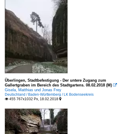
Deutschland
Europa
Torbauten
Deutschland
Türme
Deutschland
Europa
Überlingen, Stadtbefestigung - Der untere Zugang zum
Wohnbauten
Gallertgraben im Bereich des Stadtgartens. 08.02.2018 (M)

Gisela, Matthias und Jonas Frey
Deutschland
Deutschland / Baden-Württemberg / LK Bodenseekreis
455 767x1032 Px, 18.02.2018


Europa
Schweiz
Vereinigtes Königreich