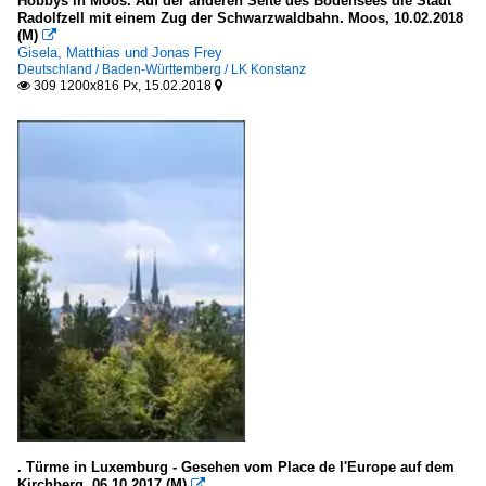
Ulm
Hobbys in Moos. Auf der anderen Seite des Bodensees die Stadt
Radolfzell mit einem Zug der Schwarzwaldbahn. Moos, 10.02.2018
(M)

Bayern
Gisela, Matthias und Jonas Frey
Deutschland / Baden-Württemberg / LK Konstanz
309 1200x816 Px, 15.02.2018
LK Augsburg


LK Lindau (Bodensee)
LK Neu-Ulm
LK Starnberg
LK Würzburg
Memmingen
München (Landeshauptstadt)
Nürnberg
Regensburg (kreisfreie Stadt)
Würzburg (kreisfreie Stadt)
Berlin
historische Architektur und Bauwerke
. Türme in Luxemburg - Gesehen vom Place de l'Europe auf dem
Kirchberg. 06.10.2017 (M)
