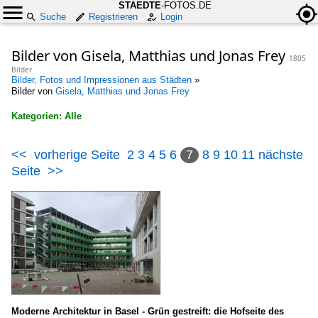
STAEDTE
-FOTOS.DE
Suche
Registrieren
Login
Bilder von Gisela, Matthias und Jonas Frey
1805
Bilder
Bilder, Fotos und Impressionen aus Städten
»
Bilder von
Gisela, Matthias und Jonas Frey
Kategorien: Alle
×
<<
vorherige Seite
2
3
4
5
6
7
8
9
10
11
nächste
Alle Kategorien
Seite
>>
Architekten, Ingenieure
Dänemark
BIG - Bjarke Ingels Group
Henning Larsen Architects
Deutschland
Moderne Architektur in Basel - Grün gestreift: die Hofseite des
Auer und Weber Architekten (Stuttgart ; München)