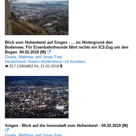
Peter Zumthor
USA
Frank Gehry
Murphy und Jahn
Blick vom Hohentwiel auf Singen - ... im Hintergrund den
Richard Meier and Partners Architects
Bodensee. Für Eisenbahnfreunde fährt rechts ein IC2-Zug um den
Bogen. 04.02.2018 (M)

Gisela, Matthias und Jonas Frey
Vereinigtes Königreich
Deutschland / Baden-Württemberg / LK Konstanz
517 1200x802 Px, 21.02.2018


Chipperfield Architects
Foster and Partners, London
Zaha Hadid Architects
Bauwerke
Amts- und Gerichtsgebäude
Deutschland
Singen - Blick auf die Innenstadt vom Hohentwiel - 04.02.2018 (M)

Europa
Gisela, Matthias und Jonas Frey