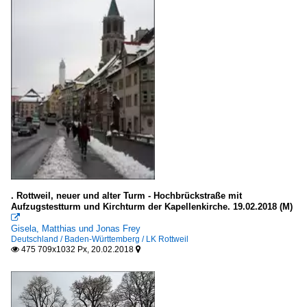
Schweiz
Hochbauten für den Verkehr
Deutschland
Hochhäuser
Deutschland
Europa
Schweiz
Vereinigtes Königreich
. Rottweil, neuer und alter Turm - Hochbrückstraße mit
Aufzugstestturm und Kirchturm der Kapellenkirche. 19.02.2018 (M)

Hotels
Gisela, Matthias und Jonas Frey
Deutschland / Baden-Württemberg / LK Rottweil
Deutschland
475 709x1032 Px, 20.02.2018


Schweiz
Industrieanlagen