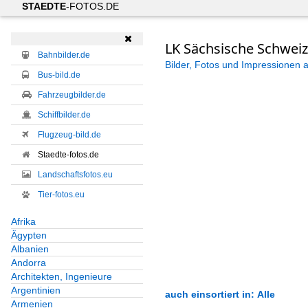
STAEDTE
-FOTOS.DE

LK Sächsische Schweiz
Bahnbilder.de
Bilder, Fotos und Impressionen 
Bus-bild.de
Fahrzeugbilder.de
Schiffbilder.de
Flugzeug-bild.de
Staedte-fotos.de
Landschaftsfotos.eu
Tier-fotos.eu
Afrika
Ägypten
Albanien
Andorra
Architekten, Ingenieure
Argentinien
auch einsortiert in: Alle
Armenien