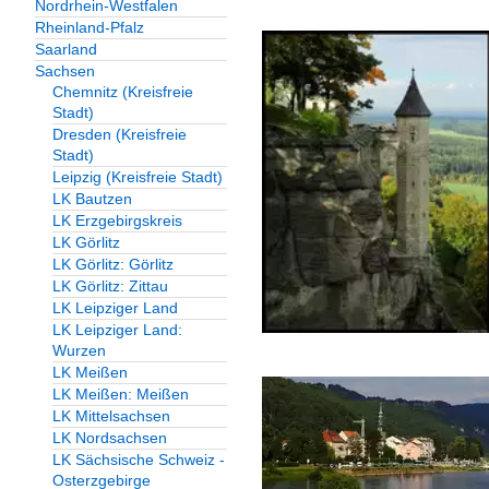
2014
Nordrhein-Westfalen
Hotels
Rheinland-Pfalz
2015
Saarland
Deutschland
Sachsen
2016
Chemnitz (Kreisfreie
2017
Stadt)
Industrieanlagen
Dresden (Kreisfreie
2019
Stadt)
Deutschland
Leipzig (Kreisfreie Stadt)
2020
LK Bautzen
Rathäuser, Parlament
LK Erzgebirgskreis
2020
LK Görlitz
Deutschland
LK Görlitz: Görlitz
2021
LK Görlitz: Zittau
Sakrale Bauten
2023
LK Leipziger Land
LK Leipziger Land:
Deutschland
2024
Wurzen
LK Meißen
2025
LK Meißen: Meißen
Torbauten
LK Mittelsachsen
Deutschland
LK Nordsachsen
LK Sächsische Schweiz -
Osterzgebirge
Türme