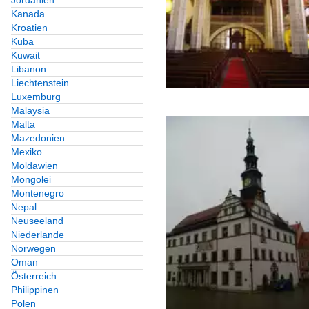
Jordanien
Deutschland
Kanada
Kroatien
Kuba
Deutschland
Kuwait
Libanon
Galerien
Liechtenstein
Luxemburg
Postmeilensäulen,
Malaysia
Malta
Mazedonien
Galerien
Mexiko
Moldawien
Kanaldeckel-Gullidecke
Mongolei
Montenegro
div.Länder
Nepal
Neuseeland
Niederlande
Verkehrsbauwerke
Norwegen
Oman
Speziallösungen
Österreich
Philippinen
Deutschland
Polen