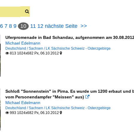
6
7
8
9
10
11
12
nächste Seite
>>
Uferpromenade in Bad Schandau, aufgenommen am 30.08.2012
Michael Edelmann
Deutschland / Sachsen / LK Sächsische Schweiz - Osterzgebirge
813 1024x682 Px, 06.10.2012


Schloß "Sonnenstein" in Pirna. Es wurde um 1200 erbaut und b
vom Personendampfer "Meissen" aus)

Michael Edelmann
Deutschland / Sachsen / LK Sächsische Schweiz - Osterzgebirge
993 1024x682 Px, 06.10.2012


eipen u Bars