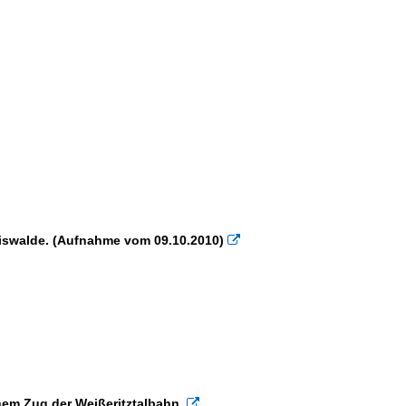
diswalde. (Aufnahme vom 09.10.2010)

nem Zug der Weißeritztalbahn.
