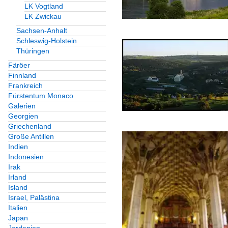
LK Vogtland
LK Zwickau
Deutschland
Sachsen-Anhalt
Schleswig-Holstein
Wasserbauten
Thüringen
Deutschland
Färöer
Finnland
Wassertürme
Frankreich
Fürstentum Monaco
Brunnen, Denkmäler etc.
Galerien
Georgien
Griechenland
Brunnen
Große Antillen
Indien
Deutschland
Indonesien
Irak
Kunstwerke
Irland
Island
Deutschland
Israel, Palästina
Italien
Plätze
Japan