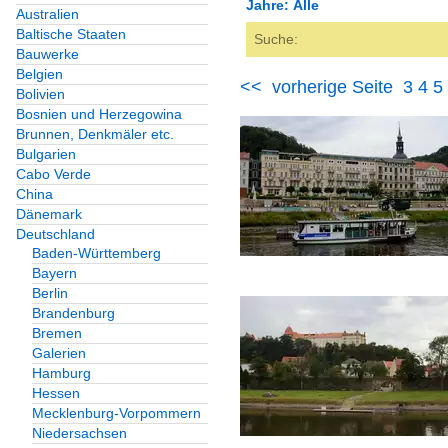
Jahre: Alle
Australien
Baltische Staaten
Alle Kategorien
Bauwerke
Alle Jahre
Belgien
Bauwerke
<<
vorherige Seite
3
4
5
Bolivien
2000
Bosnien und Herzegowina
Burgen und Schlösser
Brunnen, Denkmäler etc.
2006
Bulgarien
Deutschland
Cabo Verde
2007
China
2008
Dänemark
Fachwerkbauten
Deutschland
2009
Deutschland
Baden-Württemberg
Bayern
2010
Berlin
Festungen
Brandenburg
2010
Bremen
Deutschland
Galerien
2011
Hamburg
Gast-, Wirtshäuser, Kn
2012
Hessen
Mecklenburg-Vorpommern
2013
Deutschland
Niedersachsen