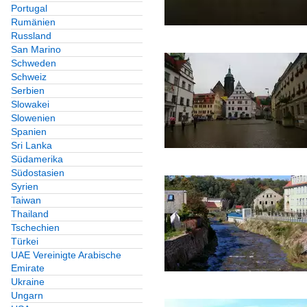
Portugal
Rumänien
Russland
San Marino
Schweden
Schweiz
Serbien
Slowakei
Slowenien
Spanien
Sri Lanka
Südamerika
Südostasien
Syrien
Taiwan
Thailand
Tschechien
Türkei
UAE Vereinigte Arabische
Emirate
Ukraine
Ungarn