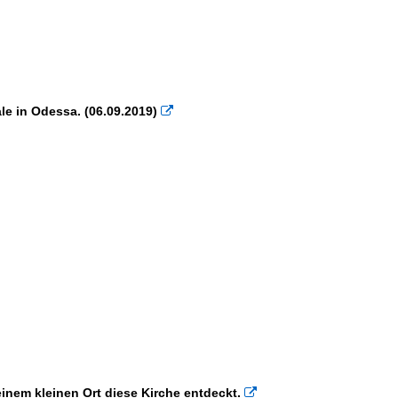
×
×
e in Odessa. (06.09.2019)

inem kleinen Ort diese Kirche entdeckt.
