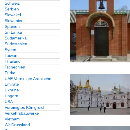
Schweiz
Serbien
Slowakei
Slowenien
Spanien
Sri Lanka
Südamerika
Südostasien
Syrien
Taiwan
Thailand
Tschechien
Türkei
UAE Vereinigte Arabische
Emirate
Ukraine
Ungarn
USA
Vereinigtes Königreich
Verkehrsbauwerke
Vietnam
Weißrussland