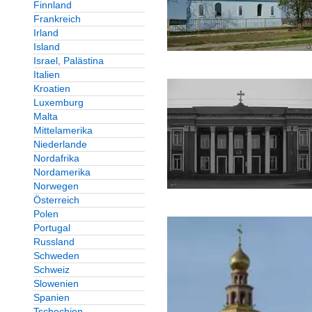
Finnland
Frankreich
Irland
Island
Israel, Palästina
Italien
Kroatien
Luxemburg
Malta
Mittelamerika
Niederlande
Nordafrika
Nordamerika
Norwegen
Österreich
Polen
Portugal
Russland
Schweden
Schweiz
Slowenien
Spanien
Tschechien