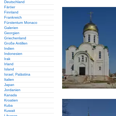
Deutschland
Färöer
Finnland
Frankreich
Fürstentum Monaco
Galerien
Georgien
Griechenland
Große Antillen
Indien
Indonesien
Irak
Irland
Island
Israel, Palästina
Italien
Japan
Jordanien
Kanada
Kroatien
Kuba
Kuwait
Libanon