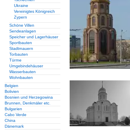
Ukraine
Vereinigtes Königreich
Zypern
Schöne Villen
Sendeanlagen
Speicher und Lagerhäuser
Sportbauten
Stadtmauern
Torbauten
Türme
Umgebindehäuser
Wasserbauten
Wohnbauten
Belgien
Bolivien
Bosnien und Herzegowina
Brunnen, Denkmäler etc.
Bulgarien
Cabo Verde
China
Dänemark