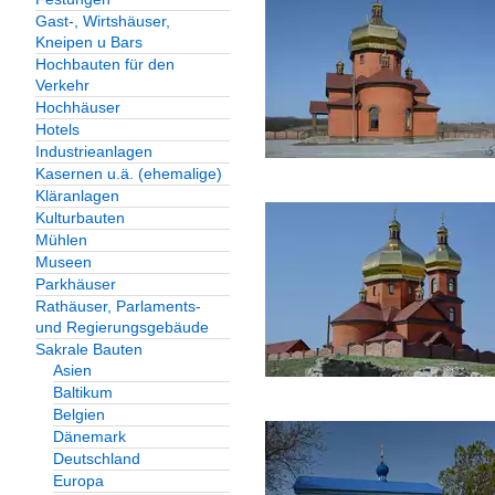
Gast-, Wirtshäuser,
Kneipen u Bars
Hochbauten für den
Verkehr
Hochhäuser
Hotels
Industrieanlagen
Kasernen u.ä. (ehemalige)
Kläranlagen
Kulturbauten
Mühlen
Museen
Parkhäuser
Rathäuser, Parlaments-
und Regierungsgebäude
Sakrale Bauten
Asien
Baltikum
Belgien
Dänemark
Deutschland
Europa