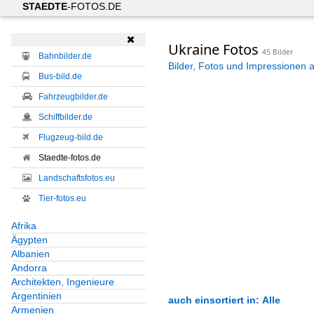
STAEDTE
-FOTOS.DE

Ukraine Fotos
45 Bilder
Bahnbilder.de
Bilder, Fotos und Impressionen 
Bus-bild.de
Fahrzeugbilder.de
Schiffbilder.de
Flugzeug-bild.de
Staedte-fotos.de
Landschaftsfotos.eu
Tier-fotos.eu
Afrika
Ägypten
Albanien
Andorra
Architekten, Ingenieure
Argentinien
auch einsortiert in: Alle
Armenien