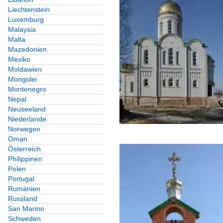
Liechtenstein
Luxemburg
Malaysia
Malta
Mazedonien
Mexiko
Moldawien
Mongolei
Montenegro
Nepal
Neuseeland
Niederlande
Norwegen
Oman
Österreich
Philippinen
Polen
Portugal
Rumänien
Russland
San Marino
Schweden