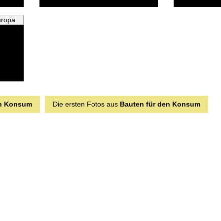
uropa
en Konsum
Die ersten Fotos aus
Bauten für den Konsum