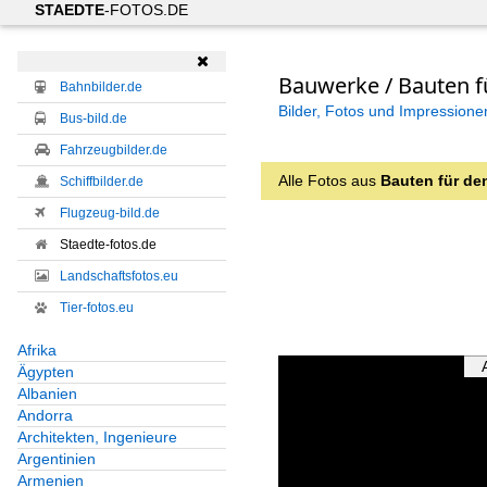
STAEDTE
-FOTOS.DE

Bauwerke / Bauten 
Bahnbilder.de
Bilder, Fotos und Impressione
Bus-bild.de
Fahrzeugbilder.de
Alle Fotos aus
Bauten für d
Schiffbilder.de
Flugzeug-bild.de
Staedte-fotos.de
Landschaftsfotos.eu
Tier-fotos.eu
Afrika
Ägypten
Albanien
Andorra
Architekten, Ingenieure
Argentinien
Armenien