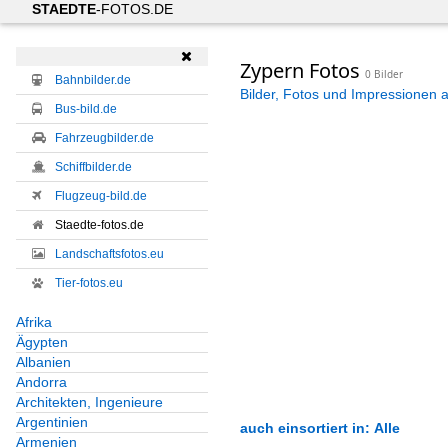
STAEDTE
-FOTOS.DE

Zypern Fotos
0 Bilder
Bahnbilder.de
Bilder, Fotos und Impressionen 
Bus-bild.de
Fahrzeugbilder.de
Schiffbilder.de
Flugzeug-bild.de
Staedte-fotos.de
Landschaftsfotos.eu
Tier-fotos.eu
Afrika
Ägypten
Albanien
Andorra
Architekten, Ingenieure
Argentinien
auch einsortiert in: Alle
Armenien