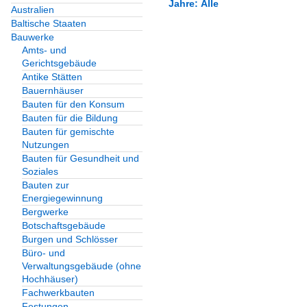
Jahre: Alle
Australien
Baltische Staaten
Alle Kategorien
Bauwerke
Alle Jahre
Amts- und
Galerien
Gerichtsgebäude
1980
Antike Stätten
Nachtaufnahmen
Bauernhäuser
1989
Bauten für den Konsum
Europa
Bauten für die Bildung
Bauten für gemischte
Nutzungen
Zypern
Bauten für Gesundheit und
Soziales
Städte
Bauten zur
Energiegewinnung
Ayia Napa
Bergwerke
Botschaftsgebäude
kleinere Orte
Burgen und Schlösser
Larnaka
Büro- und
Verwaltungsgebäude (ohne
Hochhäuser)
Fachwerkbauten
Festungen