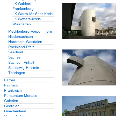
LK Waldeck-
Frankenberg
LK Werra-Meißner-Kreis
LK Wetteraukreis
Wiesbaden
Mecklenburg-Vorpommern
Niedersachsen
Nordrhein-Westfalen
Rheinland-Pfalz
Saarland
Sachsen
Sachsen-Anhalt
Schleswig-Holstein
Thüringen
Färöer
Finnland
Frankreich
Fürstentum Monaco
Galerien
Georgien
Griechenland