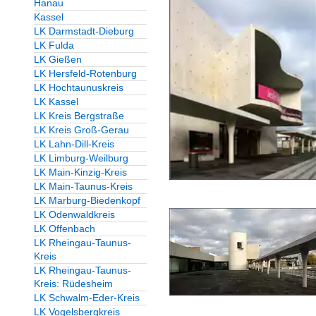
Hanau
Kassel
LK Darmstadt-Dieburg
LK Fulda
LK Gießen
LK Hersfeld-Rotenburg
LK Hochtaunuskreis
LK Kassel
LK Kreis Bergstraße
LK Kreis Groß-Gerau
LK Lahn-Dill-Kreis
LK Limburg-Weilburg
LK Main-Kinzig-Kreis
LK Main-Taunus-Kreis
LK Marburg-Biedenkopf
LK Odenwaldkreis
LK Offenbach
LK Rheingau-Taunus-
Kreis
LK Rheingau-Taunus-
Kreis: Rüdesheim
LK Schwalm-Eder-Kreis
LK Vogelsbergkreis