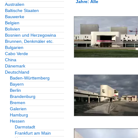
Jahre: Alle
Australien
Baltische Staaten
Alle Kategorien
Bauwerke
Alle Jahre
Belgien
Architekten, Ingenieure
Bolivien
2000
Bosnien und Herzegowina
Deutschland
Brunnen, Denkmäler etc.
2009
Bulgarien
Lederer, Ragnarsdott
Cabo Verde
2010
China
Dänemark
Bauwerke
2013
Deutschland
Baden-Württemberg
Kulturbauten
Bayern
Berlin
Deutschland
Brandenburg
Bremen
Galerien
Hamburg
Hessen
Darmstadt
Frankfurt am Main