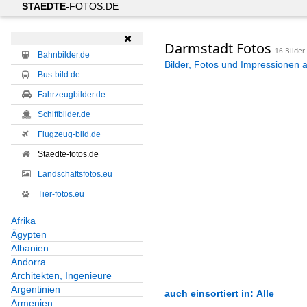
STAEDTE
-FOTOS.DE

Darmstadt Fotos
16 Bilder
Bahnbilder.de
Bilder, Fotos und Impressionen 
Bus-bild.de
Fahrzeugbilder.de
Schiffbilder.de
Flugzeug-bild.de
Staedte-fotos.de
Landschaftsfotos.eu
Tier-fotos.eu
Afrika
Ägypten
Albanien
Andorra
Architekten, Ingenieure
Argentinien
auch einsortiert in: Alle
Armenien