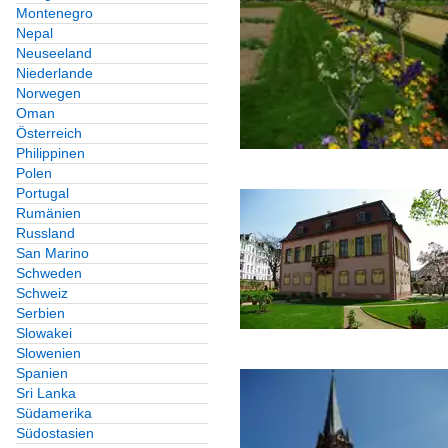
Montenegro
Nepal
Neuseeland
Niederlande
Norwegen
Oman
Österreich
Philippinen
Polen
Portugal
Rumänien
Russland
San Marino
Schweden
Schweiz
Serbien
Slowakei
Slowenien
Spanien
Sri Lanka
Südamerika
Südostasien