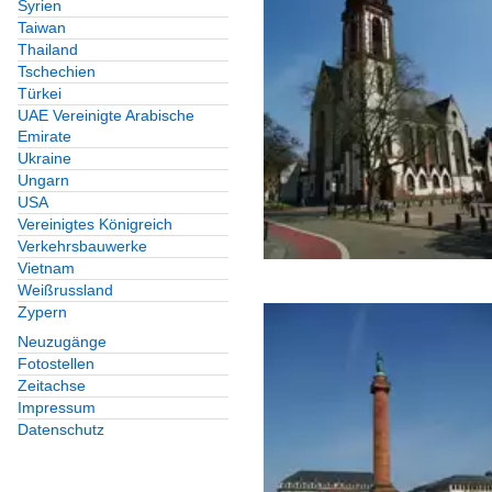
Syrien
Taiwan
Thailand
Tschechien
Türkei
UAE Vereinigte Arabische
Emirate
Ukraine
Ungarn
USA
Vereinigtes Königreich
Verkehrsbauwerke
Vietnam
Weißrussland
Zypern
Neuzugänge
Fotostellen
Zeitachse
Impressum
Datenschutz