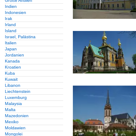
Große Antillen
Indien
Indonesien
Irak
Irland
Island
Israel, Palästina
Italien
Japan
Jordanien
Kanada
Kroatien
Kuba
Kuwait
Libanon
Liechtenstein
Luxemburg
Malaysia
Malta
Mazedonien
Mexiko
Moldawien
Mongolei