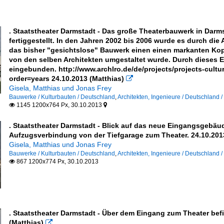
. Staatstheater Darmstadt - Das große Theaterbauwerk in Darm
fertiggestellt. In den Jahren 2002 bis 2006 wurde es durch die A
das bisher "gesichtslose" Bauwerk einen einen markanten Kop
von den selben Architekten umgestaltet wurde. Durch dieses
eingebunden. http://www.archlro.de/de/projects/projects-cult
order=years 24.10.2013 (Matthias)

ir, Oei (Stuttgart)
Gisela, Matthias und Jonas Frey
Bauwerke / Kulturbauten / Deutschland
,
Architekten, Ingenieure / Deutschland / 
1145 1200x764 Px, 30.10.2013


. Staatstheater Darmstadt - Blick auf das neue Eingangsgebäu
Aufzugsverbindung von der Tiefgarage zum Theater. 24.10.201
Gisela, Matthias und Jonas Frey
Bauwerke / Kulturbauten / Deutschland
,
Architekten, Ingenieure / Deutschland / 
867 1200x774 Px, 30.10.2013

. Staatstheater Darmstadt - Über dem Eingang zum Theater be
(Matthias)
