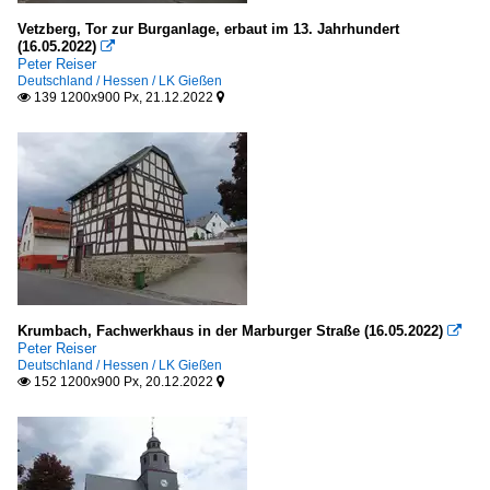
Rathäuser, Parlaments- und Regierungsgebäude
2020
Vetzberg, Tor zur Burganlage, erbaut im 13. Jahrhundert
(16.05.2022)

Deutschland
2021
Peter Reiser
Deutschland / Hessen / LK Gießen
2022
139 1200x900 Px, 21.12.2022


Sakrale Bauten
Deutschland
Türme
Deutschland
Brunnen, Denkmäler etc.
Plätze
Krumbach, Fachwerkhaus in der Marburger Straße (16.05.2022)

Peter Reiser
Deutschland / Hessen / LK Gießen
Deutschland
152 1200x900 Px, 20.12.2022

