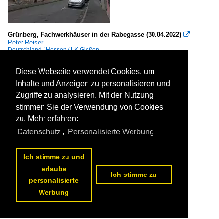
Grünberg, Fachwerkhäuser in der Rabegasse (30.04.2022)

Peter Reiser
Deutschland / Hessen / LK Gießen
170 1200x900 Px, 02.12.2022


Diese Webseite verwendet Cookies, um
Inhalte und Anzeigen zu personalisieren und
Zugriffe zu analysieren. Mit der Nutzung
stimmen Sie der Verwendung von Cookies
zu. Mehr erfahren:
Datenschutz
,
Personalisierte Werbung
Ich stimme zu und
erlaube
Ich stimme zu
personalisierte
Werbung