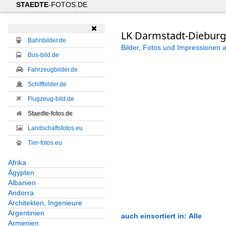
STAEDTE
-FOTOS.DE

LK Darmstadt-Dieburg
Bahnbilder.de
Bilder, Fotos und Impressionen 
Bus-bild.de
Fahrzeugbilder.de
Schiffbilder.de
Flugzeug-bild.de
Staedte-fotos.de
Landschaftsfotos.eu
Tier-fotos.eu
Afrika
Ägypten
Albanien
Andorra
Architekten, Ingenieure
Argentinien
auch einsortiert in: Alle
Armenien