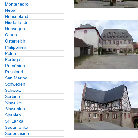
Montenegro
Nepal
Neuseeland
Niederlande
Norwegen
Oman
Österreich
Philippinen
Polen
Portugal
Rumänien
Russland
San Marino
Schweden
Schweiz
Serbien
Slowakei
Slowenien
Spanien
Sri Lanka
Südamerika
Südostasien