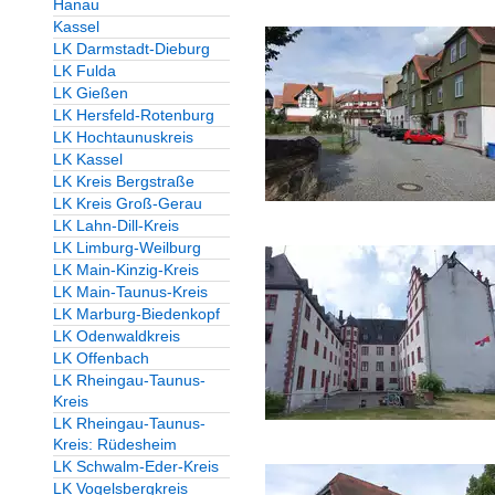
Hanau
Kassel
LK Darmstadt-Dieburg
LK Fulda
LK Gießen
LK Hersfeld-Rotenburg
LK Hochtaunuskreis
LK Kassel
LK Kreis Bergstraße
LK Kreis Groß-Gerau
LK Lahn-Dill-Kreis
LK Limburg-Weilburg
LK Main-Kinzig-Kreis
LK Main-Taunus-Kreis
LK Marburg-Biedenkopf
LK Odenwaldkreis
LK Offenbach
LK Rheingau-Taunus-
Kreis
LK Rheingau-Taunus-
Kreis: Rüdesheim
LK Schwalm-Eder-Kreis
LK Vogelsbergkreis