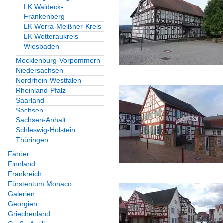
LK Waldeck-
Frankenberg
LK Werra-Meißner-Kreis
LK Wetteraukreis
Wiesbaden
Mecklenburg-Vorpommern
Niedersachsen
Nordrhein-Westfalen
Rheinland-Pfalz
Saarland
Sachsen
Sachsen-Anhalt
Schleswig-Holstein
Thüringen
Färöer
Finnland
Frankreich
Fürstentum Monaco
Galerien
Georgien
Griechenland