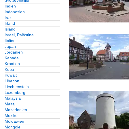
Große Antillen
Indien
Indonesien
Irak
Irland
Island
Israel, Palästina
Italien
Japan
Jordanien
Kanada
Kroatien
Kuba
Kuwait
Libanon
Liechtenstein
Luxemburg
Malaysia
Malta
Mazedonien
Mexiko
Moldawien
Mongolei