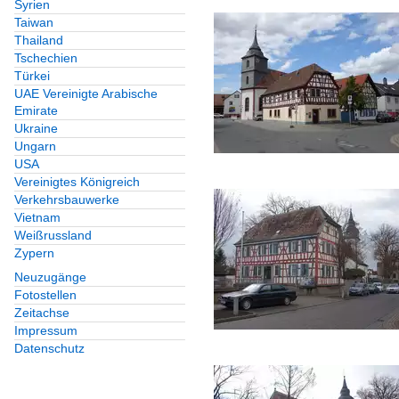
Syrien
Taiwan
Thailand
Tschechien
Türkei
UAE Vereinigte Arabische
Emirate
Ukraine
Ungarn
USA
Vereinigtes Königreich
Verkehrsbauwerke
Vietnam
Weißrussland
Zypern
Neuzugänge
Fotostellen
Zeitachse
Impressum
Datenschutz