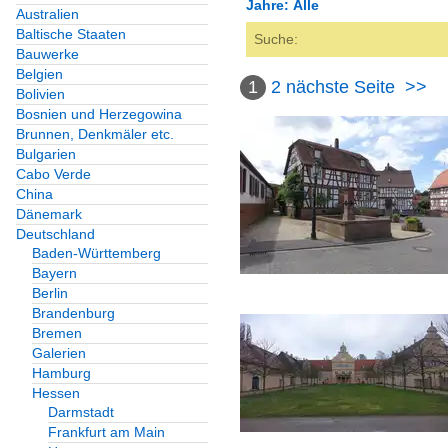
Jahre: Alle
Australien
Baltische Staaten
Alle Kategorien
Bauwerke
Alle Jahre
Belgien
1
2
nächste Seite
>>
Bolivien
2000
Bosnien und Herzegowina
Brunnen, Denkmäler etc.
2009
Bulgarien
Cabo Verde
2010
China
Dänemark
2012
Deutschland
Baden-Württemberg
2014
Bayern
Berlin
2020
Brandenburg
Bremen
2020
Galerien
Hamburg
2024
Hessen
2025
Darmstadt
Frankfurt am Main