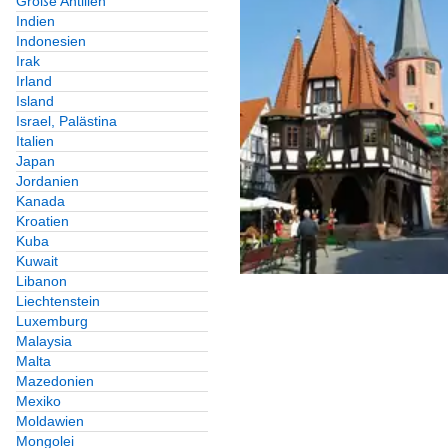
Große Antillen
Indien
Indonesien
Irak
Irland
Island
Israel, Palästina
Italien
Japan
Jordanien
Kanada
Kroatien
Kuba
Kuwait
Libanon
Liechtenstein
Luxemburg
Malaysia
Malta
Mazedonien
Mexiko
Moldawien
Mongolei