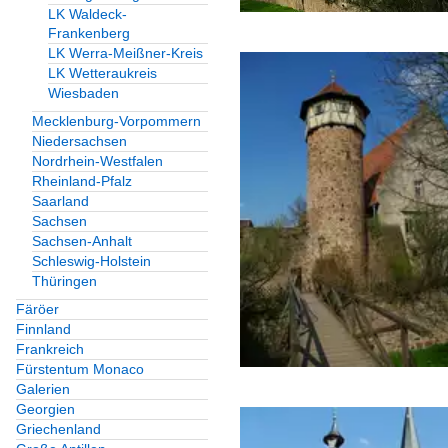
LK Waldeck-
Frankenberg
LK Werra-Meißner-Kreis
LK Wetteraukreis
Wiesbaden
Mecklenburg-Vorpommern
Niedersachsen
Nordrhein-Westfalen
Rheinland-Pfalz
Saarland
Sachsen
Sachsen-Anhalt
Schleswig-Holstein
Thüringen
Färöer
Finnland
Frankreich
Fürstentum Monaco
Galerien
Georgien
Griechenland