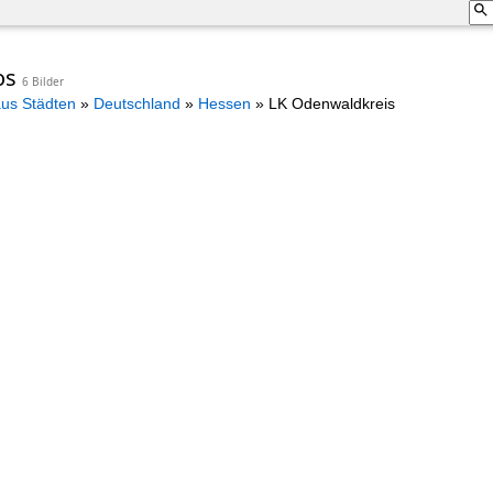
os
6 Bilder
aus Städten
»
Deutschland
»
Hessen
»
LK Odenwaldkreis