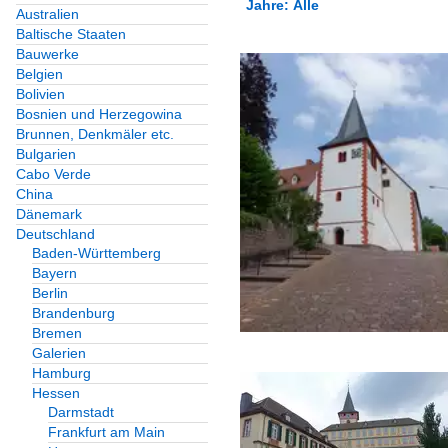
Jahre: Alle
Australien
Baltische Staaten
Alle Kategorien
Bauwerke
Alle Jahre
Belgien
Bolivien
2000
Bosnien und Herzegowina
Brunnen, Denkmäler etc.
2009
Bulgarien
Cabo Verde
2010
China
Dänemark
2018
Deutschland
Baden-Württemberg
Bayern
Berlin
Brandenburg
Bremen
Galerien
Hamburg
Hessen
Darmstadt
Frankfurt am Main