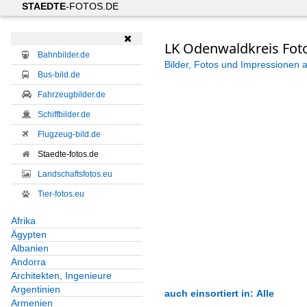
STAEDTE
-FOTOS.DE

LK Odenwaldkreis Fot
Bahnbilder.de
Bilder, Fotos und Impressionen 
Bus-bild.de
Fahrzeugbilder.de
Schiffbilder.de
Flugzeug-bild.de
Staedte-fotos.de
Landschaftsfotos.eu
Tier-fotos.eu
Afrika
Ägypten
Albanien
Andorra
Architekten, Ingenieure
Argentinien
auch einsortiert in: Alle
Armenien