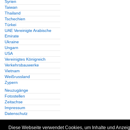
Syrien
Taiwan
Thailand
Tschechien
Türkei
UAE Vereinigte Arabische
Emirate
Ukraine
Ungarn
USA
Vereinigtes Königreich
Verkehrsbauwerke
Vietnam
Weißrussland
Zypern
Neuzugänge
Fotostellen
Zeitachse
Impressum
Datenschutz
Diese Webseite verwendet Cookies, um Inhalte und Anzeige