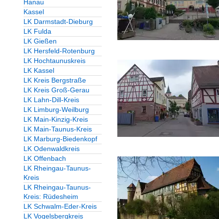
Hanau
Kassel
LK Darmstadt-Dieburg
LK Fulda
LK Gießen
LK Hersfeld-Rotenburg
LK Hochtaunuskreis
LK Kassel
LK Kreis Bergstraße
LK Kreis Groß-Gerau
LK Lahn-Dill-Kreis
LK Limburg-Weilburg
LK Main-Kinzig-Kreis
LK Main-Taunus-Kreis
LK Marburg-Biedenkopf
LK Odenwaldkreis
LK Offenbach
LK Rheingau-Taunus-
Kreis
LK Rheingau-Taunus-
Kreis: Rüdesheim
LK Schwalm-Eder-Kreis
LK Vogelsbergkreis