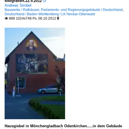
fotografiert.22.9.2012

Deutschland
Andreas Strobel
Bauwerke / Rathäuser, Parlaments- und Regierungsgebäude / Deutschland
,
Europa
Deutschland / Baden-Württemberg / LK Neckar-Odenwald
888 1024x748 Px, 06.10.2012


Hotels
Deutschland
Industrieanlagen
Deutschland
Kulturbauten
Deutschland
Europa
Mühlen
Deutschland
Rathäuser, Parlaments- und Regierungsgebäude
Hausgiebel in Mönchengladbach Odenkirchen.....in dem Gebäude