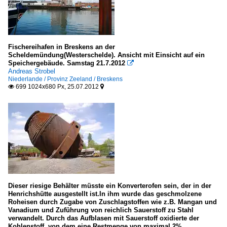
LK Miltenberg
LK Würzburg
Fischereihafen in Breskens an der
Hamburg
Scheldemündung(Westerschelde). Ansicht mit Einsicht auf ein
Speichergebäude. Samstag 21.7.2012

Hamburg-Mitte
Andreas Strobel
Niederlande / Provinz Zeeland / Breskens
699 1024x680 Px, 25.07.2012


Hessen
LK Rheingau-Taunus-Kreis
Niedersachsen
Hannover
LK Lüneburg
LK Lüneburg: Lüneburg
Dieser riesige Behälter müsste ein Konverterofen sein, der in der
Henrichshütte ausgestellt ist.In ihm wurde das geschmolzene
Region Hannover
Roheisen durch Zugabe von Zuschlagstoffen wie z.B. Mangan und
Vanadium und Zuführung von reichlich Sauerstoff zu Stahl
verwandelt. Durch das Aufblasen mit Sauerstoff oxidierte der
Nordrhein-Westfalen
Kohlenstoff, von dem eine Restmenge von maximal 2%