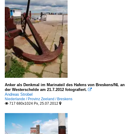
Deutschland
Plätze
Europa
Dänemark
Region Süddänemark (Syddanmark)
Esbjerg Kommune
Deutschland
Anker als Denkmal im Marinateil des Hafens von Breskens/NL an
der Westerschelde am 21.7.2012 fotografiert.

Baden-Württemberg
Andreas Strobel
Niederlande / Provinz Zeeland / Breskens
Heidelberg
717 680x1024 Px, 25.07.2012


LK Heilbronn
LK Neckar-Odenwald
Bayern