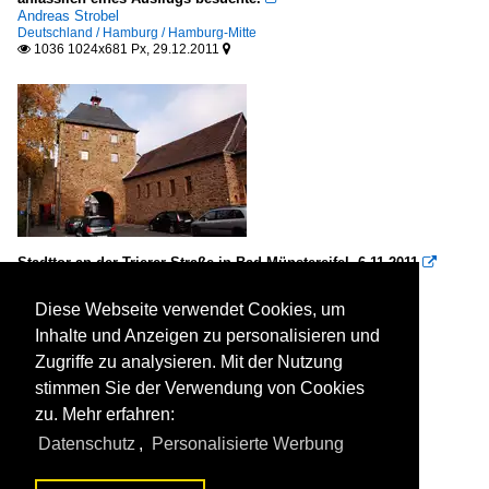
Andreas Strobel
Deutschland / Hamburg / Hamburg-Mitte
1036 1024x681 Px, 29.12.2011


Stadttor an der Trierer Straße in Bad Münstereifel. 6.11.2011

Andreas Strobel
Deutschland / Nordrhein-Westfalen / Bad Münstereifel
Diese Webseite verwendet Cookies, um
1142 1024x681 Px, 29.12.2011


Inhalte und Anzeigen zu personalisieren und
Zugriffe zu analysieren. Mit der Nutzung
stimmen Sie der Verwendung von Cookies
zu. Mehr erfahren:
Datenschutz
,
Personalisierte Werbung