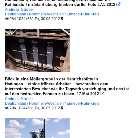
Kohlenstoff im Stahl überig bleiben durfte. Foto 17.5.2012

Bad Münstereifel
Andreas Strobel
Deutschland / Nordrhein-Westfalen / Ennepe-Ruhr-Kreis
Duisburg
984 1024x681 Px, 30.05.2012


Düsseldorf
Ennepe-Ruhr-Kreis
Krefeld
Kreis Höxter
Kreis Viersen
Mönchengladbach
Münster
Blick in eine Möllergrube in der Henrichshütte in
Hattingen....einige frühere Arbeiter....beschreiben dem
Rhein-Erft Kreis
interessierten Besucher wie ihr Tagwerk vorsich ging und das ist
auf den bedruckten Fahnen zu lesen. 17.Mai 2012

Rhein-Kreis Neuss
Andreas Strobel
Deutschland / Nordrhein-Westfalen / Ennepe-Ruhr-Kreis
796 1024x681 Px, 30.05.2012


Rheinland-Pfalz
Neustadt a.d. Weinstraße
Rhein-Hunsrück-Kreis