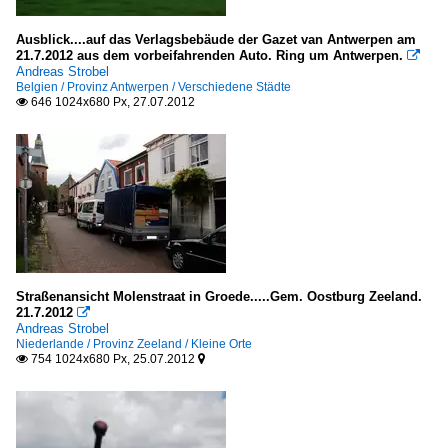
Deutschland
Ausblick....auf das Verlagsbebäude der Gazet van Antwerpen am
Belgien
21.7.2012 aus dem vorbeifahrenden Auto. Ring um Antwerpen.

Andreas Strobel
Belgien / Provinz Antwerpen / Verschiedene Städte
Provinz Antwerpen
646 1024x680 Px, 27.07.2012

Verschiedene Städte
Brunnen, Denkmäler etc.
Brunnen
Deutschland
Straßenansicht Molenstraat in Groede.....Gem. Oostburg Zeeland.
Denkmäler
21.7.2012

Andreas Strobel
Deutschland
Niederlande / Provinz Zeeland / Kleine Orte
754 1024x680 Px, 25.07.2012


Europa
Parks