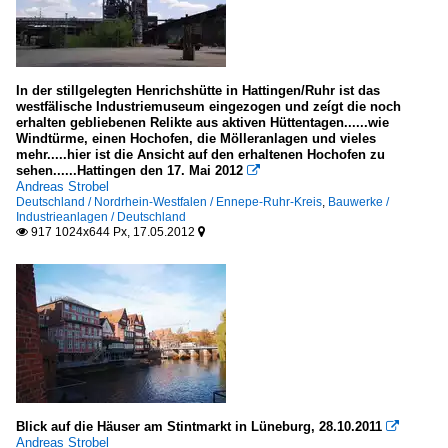
Rhein-Lahn-Kreis
Worms
Sachsen-Anhalt
In der stillgelegten Henrichshütte in Hattingen/Ruhr ist das
westfälische Industriemuseum eingezogen und zeígt die noch
LK Harz
erhalten gebliebenen Relikte aus aktiven Hüttentagen......wie
Windtürme, einen Hochofen, die Mölleranlagen und vieles
mehr.....hier ist die Ansicht auf den erhaltenen Hochofen zu
Schleswig-Holstein
sehen......Hattingen den 17. Mai 2012

Andreas Strobel
Kreis Herzogtum Lauenburg
Deutschland / Nordrhein-Westfalen / Ennepe-Ruhr-Kreis
,
Bauwerke /
Industrieanlagen / Deutschland
917 1024x644 Px, 17.05.2012


Niederlande
Provinz Limburg
Brunssum
Provinz Zeeland
Breskens
Blick auf die Häuser am Stintmarkt in Lüneburg, 28.10.2011

Kleine Orte
Andreas Strobel