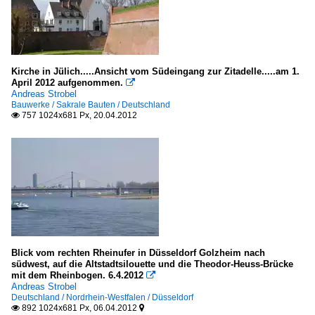
Kirche in Jülich.....Ansicht vom Südeingang zur Zitadelle.....am 1.
April 2012 aufgenommen.

Andreas Strobel
Bauwerke / Sakrale Bauten / Deutschland
757 1024x681 Px, 20.04.2012

Blick vom rechten Rheinufer in Düsseldorf Golzheim nach
südwest, auf die Altstadtsilouette und die Theodor-Heuss-Brücke
mit dem Rheinbogen. 6.4.2012

Andreas Strobel
Deutschland / Nordrhein-Westfalen / Düsseldorf
892 1024x681 Px, 06.04.2012

