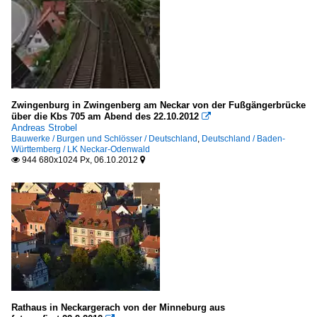
Bauten für gemischte Nutzungen
Deutschland
Burgen und Schlösser
Deutschland
Zwingenburg in Zwingenberg am Neckar von der Fußgängerbrücke
Büro- und Verwaltungsgebäude (ohne Hochhäuser)
über die Kbs 705 am Abend des 22.10.2012

Andreas Strobel
Deutschland
Bauwerke / Burgen und Schlösser / Deutschland
,
Deutschland / Baden-
Württemberg / LK Neckar-Odenwald
944 680x1024 Px, 06.10.2012


Fachwerkbauten
Deutschland
Gast-, Wirtshäuser, Kneipen u Bars
Deutschland
Europa
Hochbauten für den Verkehr
Rathaus in Neckargerach von der Minneburg aus