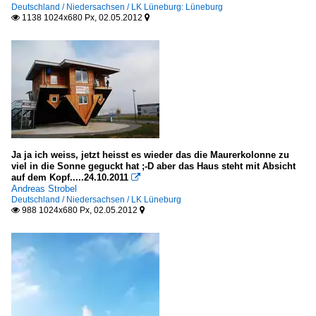
Deutschland / Niedersachsen / LK Lüneburg: Lüneburg
Vlissingen
1138 1024x680 Px, 02.05.2012


Türkei
Mittelmeerregion
Side
Verkehrsbauwerke
Ja ja ich weiss, jetzt heisst es wieder das die Maurerkolonne zu
viel in die Sonne geguckt hat ;-D aber das Haus steht mit Absicht
Straßen
auf dem Kopf.....24.10.2011

Andreas Strobel
Deutschland
Deutschland / Niedersachsen / LK Lüneburg
988 1024x680 Px, 02.05.2012

