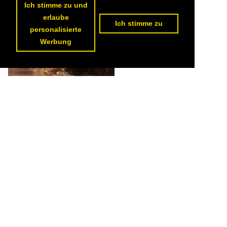
Ich stimme zu und
erlaube
Ich stimme zu
personalisierte
Werbung
Blick von der Wertherstraße über die Erft zur Johannisstraße in
Bad Münstereifel. Foto vom Sonntag 6.11.2011

Andreas Strobel
Deutschland / Nordrhein-Westfalen / Bad Münstereifel
894 680x1024 Px, 29.12.2011


<<
vorherige Seite
1
2
3
4
5
6
7
8
nächste
Seite
>>