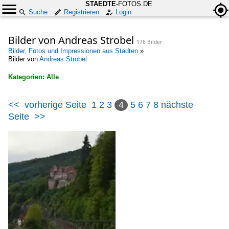
STAEDTE
-FOTOS.DE
Suche
Registrieren
Login
Bilder von Andreas Strobel
176 Bilder
Bilder, Fotos und Impressionen aus Städten
»
Bilder von
Andreas Strobel
Kategorien: Alle
×
<<
vorherige Seite
1
2
3
4
5
6
7
8
nächste
Alle Kategorien
Seite
>>
Bauwerke
Amts- und Gerichtsgebäude
Deutschland
Bauten für die Bildung
Deutschland