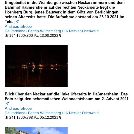
2014
Eingebettet in die Weinberge zwischen Neckarzimmern und dem
Sakrale Bauten
Bahnhof Haßmersheim auf der rechten Neckarseite liegt die
2015
Hornberg Burg, jenes Bauwerk in dem Götz von Berlichingen
Deutschland
seinen Alterssitz hatte. Die Aufnahme entstand am 23.10.2021 im
2016
Tele.

Andreas Strobel
2017
Brunnen, Denkmäler etc.
Deutschland / Baden-Württemberg / LK Neckar-Odenwald
194 1200x800 Px, 13.08.2022


2020
Brunnen
2020
Deutschland
2021
Deutschland
Galerien
Deutsche Fachwerkstraße
Blick über den Neckar auf die linke Uferseite in Haßmersheim. Das
Foto zeigt den schematischen Weihnachtsbaum am 2. Advent 2021

Andreas Strobel
Deutschland / Baden-Württemberg / LK Neckar-Odenwald
241 1200x798 Px, 05.12.2021

