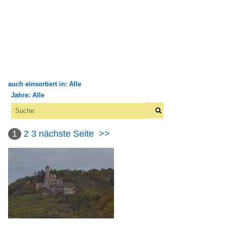
auch einsortiert in: Alle
Jahre: Alle
×
×
Alle Kategorien
Alle Jahre
Bauwerke
1
2
3
nächste Seite
>>
2000
Burgen und Schlösser
2008
Deutschland
2010
Rathäuser, Parlaments- und Regierungsgebäude
2012
Deutschland
2013