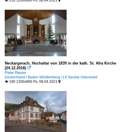
210 1200x900 Px, 08.04.2021


Neckargerach, Hochaltar von 1839 in der kath. St. Afra Kirche
(24.12.2018)

Peter Reiser
Deutschland / Baden-Württemberg / LK Neckar-Odenwald
190 1200x900 Px, 08.04.2021

