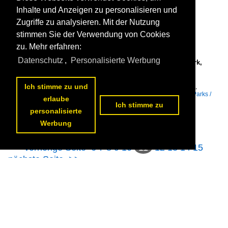
Inhalte und Anzeigen zu personalisieren und
Zugriffe zu analysieren. Mit der Nutzung
stimmen Sie der Verwendung von Cookies
zu. Mehr erfahren:
Datenschutz
,
Personalisierte Werbung
Bad Krozingen, überdachte Veranstaltungsbühne im Kurpark,
Sept.2015

rainer ullrich
Ich stimme zu und
Deutschland / Baden-Württemberg / LK Breisgau-Hochschwarzwald
,
Bauwerke / Kulturbauten / Deutschland
,
Brunnen, Denkmäler etc. / Parks /
erlaube
Deutschland
Ich stimme zu
500 1200x849 Px, 05.03.2017


personalisierte
Werbung
<<
vorherige Seite
6
7
8
9
10
11
12
13
14
15
nächste Seite
>>
Datenschutzerklärung
|
Impressum
|
Kontakt