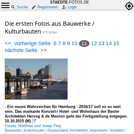
STAEDTE
-FOTOS.DE
Suche
Registrieren
Login
Die ersten Fotos aus Bauwerke /
Kulturbauten
475 Bilder
<<
vorherige Seite
6
7
8
9
10
11
12
13
14
15
nächste Seite
>>
. Ein neues Wahrzeichen für Hamburg - 2016/17 soll es so weit
sein. Das markante Konzert-/ Hotel- und Wohnhaus der Basler
Architekten Herzog & de Meuron geht der Fertigstellung entgegen.
10.10.2015 (M)

Gisela, Matthias und Jonas Frey
Bauwerke / Kulturbauten / Deutschland
,
Architekten, Ingenieure / Schweiz /