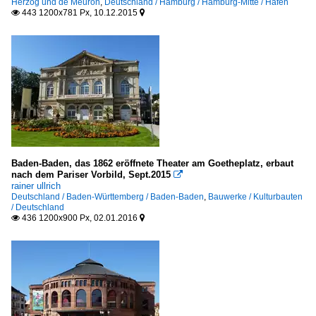
Herzog und de Meuron
,
Deutschland / Hamburg / Hamburg-Mitte / Hafen
443 1200x781 Px, 10.12.2015


Baden-Baden, das 1862 eröffnete Theater am Goetheplatz, erbaut
nach dem Pariser Vorbild, Sept.2015

rainer ullrich
Deutschland / Baden-Württemberg / Baden-Baden
,
Bauwerke / Kulturbauten
/ Deutschland
436 1200x900 Px, 02.01.2016

