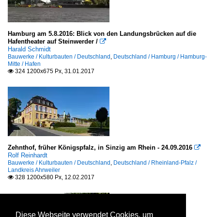
Hamburg am 5.8.2016: Blick von den Landungsbrücken auf die
Hafentheater auf Steinwerder /

Harald Schmidt
Bauwerke / Kulturbauten / Deutschland
,
Deutschland / Hamburg / Hamburg-
Mitte / Hafen
324 1200x675 Px, 31.01.2017

Zehnthof, früher Königspfalz, in Sinzig am Rhein - 24.09.2016

Rolf Reinhardt
Bauwerke / Kulturbauten / Deutschland
,
Deutschland / Rheinland-Pfalz /
Landkreis Ahrweiler
328 1200x580 Px, 12.02.2017

Diese Webseite verwendet Cookies, um