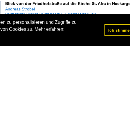
Blick von der Friedhofstraße auf die Kirche St. Afra in Neckarg
Andreas Strobel
Deutschland / Baden-Württemberg / LK Neckar-Odenwald
439 1200x797 Px, 05.01.2016


n zu personalisieren und Zugriffe zu
von Cookies zu. Mehr erfahren:
Ich stimme
Blick über den Seebach auf die Kirche St. Afra in Neckargerach
Andreas Strobel
Bauwerke / Sakrale Bauten / Deutschland
,
Deutschland / Baden-Württemberg 
718 1200x798 Px, 23.01.2014


Seitenansicht vom Rathaus und Blick in die Hauptstraße in Ne
Andreas Strobel
Bauwerke / Rathäuser, Parlaments- und Regierungsgebäude / Deutschland
,
De
1100 1024x682 Px, 10.02.2013

