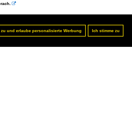
erach.

 zu und erlaube personalisierte Werbung
Ich stimme zu
.23.12.2013

/ LK Neckar-Odenwald
ckargerach. 9.2.2013

utschland / Baden-Württemberg / LK Neckar-Odenwald