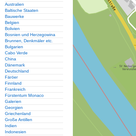
Australien
Baltische Staaten
Bauwerke
Belgien
Bolivien
Bosnien und Herzegowina
Brunnen, Denkmäler etc.
Bulgarien
Cabo Verde
China
Dänemark
Deutschland
Färöer
Finnland
Frankreich
Fürstentum Monaco
Galerien
Georgien
Griechenland
Große Antillen
Indien
Indonesien