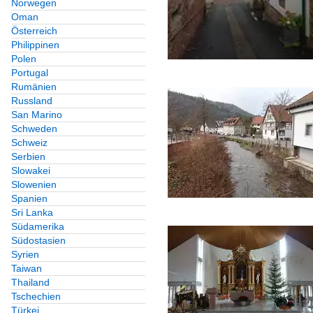
Norwegen
Oman
Österreich
Philippinen
Polen
Portugal
Rumänien
Russland
San Marino
Schweden
Schweiz
Serbien
Slowakei
Slowenien
Spanien
Sri Lanka
Südamerika
Südostasien
Syrien
Taiwan
Thailand
Tschechien
Türkei