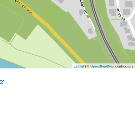
Leaflet
| ©
OpenStreetMap
contributors
