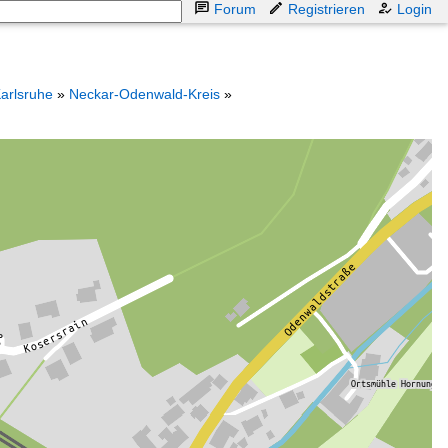
Forum
Registrieren
Login
arlsruhe
»
Neckar-Odenwald-Kreis
»