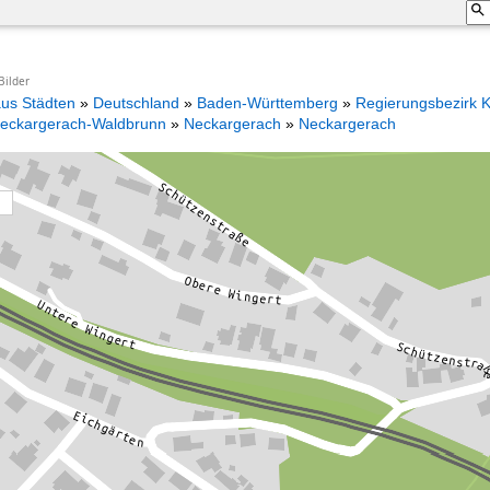
Bilder
aus Städten
»
Deutschland
»
Baden-Württemberg
»
Regierungsbezirk K
eckargerach-Waldbrunn
»
Neckargerach
»
Neckargerach