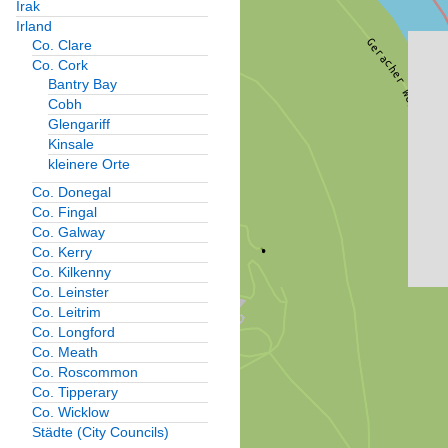
Irak
Irland
Co. Clare
Co. Cork
Bantry Bay
Cobh
Glengariff
Kinsale
kleinere Orte
Co. Donegal
Co. Fingal
Co. Galway
Co. Kerry
Co. Kilkenny
Co. Leinster
Co. Leitrim
Co. Longford
Co. Meath
Co. Roscommon
Co. Tipperary
Co. Wicklow
Städte (City Councils)