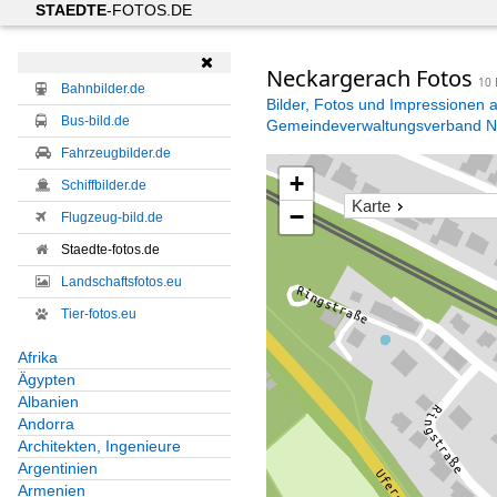
STAEDTE
-FOTOS.DE

Neckargerach Fotos
10 
Bahnbilder.de
Bilder, Fotos und Impressionen 
Bus-bild.de
Gemeindeverwaltungsverband N
Fahrzeugbilder.de
+
Schiffbilder.de
Karte
−
Flugzeug-bild.de
Staedte-fotos.de
Landschaftsfotos.eu
Tier-fotos.eu
Afrika
Ägypten
Albanien
Andorra
Architekten, Ingenieure
Argentinien
Armenien