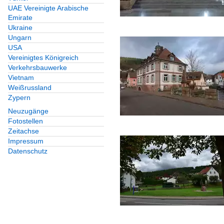
UAE Vereinigte Arabische
Emirate
Ukraine
Ungarn
USA
Vereinigtes Königreich
Verkehrsbauwerke
Vietnam
Weißrussland
Zypern
Neuzugänge
Fotostellen
Zeitachse
Impressum
Datenschutz