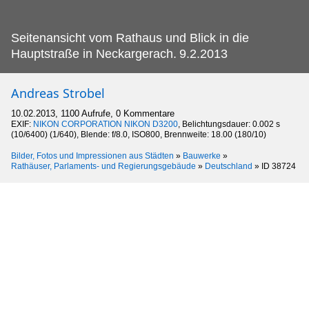
Seitenansicht vom Rathaus und Blick in die
Hauptstraße in Neckargerach.
9.2.2013
Andreas Strobel
10.02.2013, 1100 Aufrufe, 0 Kommentare
EXIF:
NIKON CORPORATION NIKON D3200
, Belichtungsdauer: 0.002 s
(10/6400) (1/640), Blende: f/8.0, ISO800, Brennweite: 18.00 (180/10)
Bilder, Fotos und Impressionen aus Städten
»
Bauwerke
»
Rathäuser, Parlaments- und Regierungsgebäude
»
Deutschland
»
ID 38724