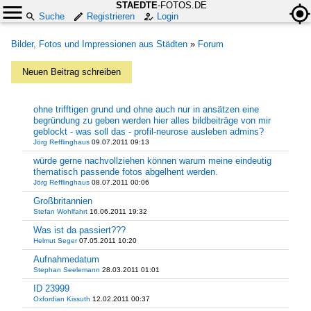
STAEDTE
-FOTOS.DE
Suche
Registrieren
Login
Bilder, Fotos und Impressionen aus Städten
»
Forum
Neuen Beitrag schreiben
ohne trifftigen grund und ohne auch nur in ansätzen eine
begründung zu geben werden hier alles bildbeiträge von mir
geblockt - was soll das - profil-neurose ausleben admins?
Jörg Refflinghaus
09.07.2011 09:13
würde gerne nachvollziehen können warum meine eindeutig
thematisch passende fotos abgelhent werden.
Jörg Refflinghaus
08.07.2011 00:06
Großbritannien
Stefan Wohlfahrt
16.06.2011 19:32
Was ist da passiert???
Helmut Seger
07.05.2011 10:20
Aufnahmedatum
Stephan Seelemann
28.03.2011 01:01
ID 23999
Oxfordian Kissuth
12.02.2011 00:37