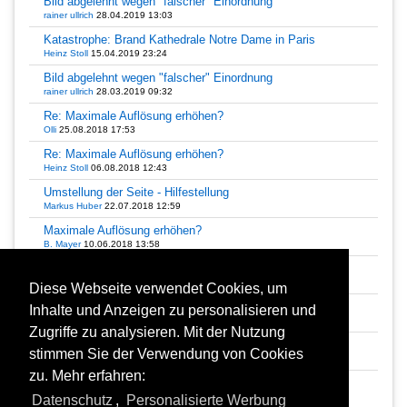
Bild abgelehnt wegen "falscher" Einordnung
rainer ullrich
28.04.2019 13:03
Katastrophe: Brand Kathedrale Notre Dame in Paris
Heinz Stoll
15.04.2019 23:24
Bild abgelehnt wegen "falscher" Einordnung
rainer ullrich
28.03.2019 09:32
Re: Maximale Auflösung erhöhen?
Olli
25.08.2018 17:53
Re: Maximale Auflösung erhöhen?
Heinz Stoll
06.08.2018 12:43
Umstellung der Seite - Hilfestellung
Markus Huber
22.07.2018 12:59
Maximale Auflösung erhöhen?
B. Mayer
10.06.2018 13:58
Re: Neue startbilder-Seite
Jack Jones
11.02.2018 00:46
Diese Webseite verwendet Cookies, um
Alles Gute im 2018
Inhalte und Anzeigen zu personalisieren und
Heinz Stoll
03.01.2018 01:26
Zugriffe zu analysieren. Mit der Nutzung
Re: Landkarte zum Foto
stimmen Sie der Verwendung von Cookies
Helmut Seger
10.10.2017 09:23
zu. Mehr erfahren:
Re: Landkarte zum Foto
Thomas Wendt
05.10.2017 09:56
Datenschutz
,
Personalisierte Werbung