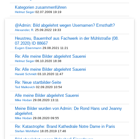
Kategorien zusammenführen
Helmut Seger
02.07.2009 19:19
@Admin: Bild abgelehnt wegen Usernamen? Ernsthaft?
Alexander, R.
25.09.2022 19:33
Heustreu, Bauernhof aus Fachwerk in der Mühlstraße (08.
07.2020) ID 88667
Eugen Eisenmann
29.08.2021 11:21
Re: Alle meine Bilder abgelehnt Sauerei
Helmut Seger
06.10.2020 18:38
Re: Alle meine Bilder abgelehnt Sauerei
Harald Schmidt
03.10.2020 11:47
Re: Neue startbilder-Seite
Ted Malkovich
02.09.2020 10:54
Alle meine Bilder abgelehnt Sauerei
Mike Hodan
29.08.2020 13:11
Meine Bilder wurden von Admin: De Rond Hans und Jeanny
abgelehnt.
Mike Hodan
29.08.2020 09:55
Re: Katastrophe: Brand Kathedrale Notre Dame in Paris
Stefan Wohlfahrt
18.05.2019 17:46