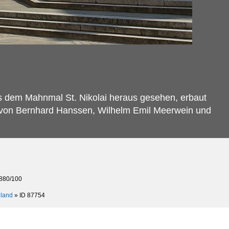
aus dem Mahnmal St. Nikolai heraus gesehen, erbaut
en von Bernhard Hanssen, Wilhelm Emil Meerwein und
 880/100
land
»
ID 87754