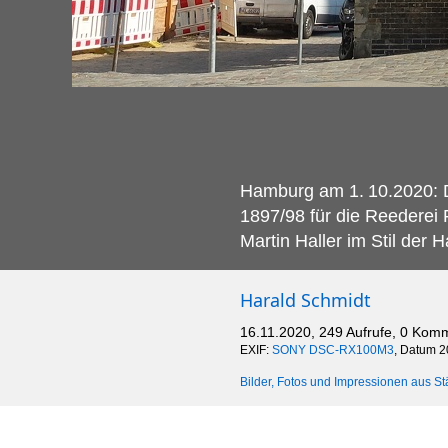
Hamburg am 1.
10.2020: 
1897/98 für die Reederei
Martin Haller im Stil der 
Harald Schmidt
16.11.2020, 249 Aufrufe, 0 Kom
EXIF:
SONY DSC-RX100M3
, Datum 2
Bilder, Fotos und Impressionen aus St