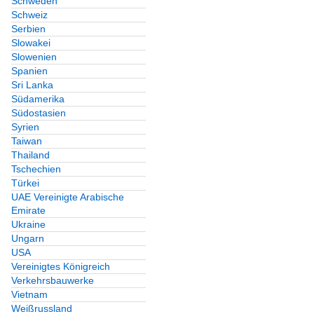
Schweden
Schweiz
Serbien
Slowakei
Slowenien
Spanien
Sri Lanka
Südamerika
Südostasien
Syrien
Taiwan
Thailand
Tschechien
Türkei
UAE Vereinigte Arabische
Emirate
Ukraine
Ungarn
USA
Vereinigtes Königreich
Verkehrsbauwerke
Vietnam
Weißrussland