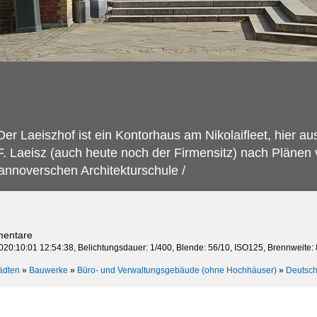
Der Laeiszhof ist ein Kontorhaus am Nikolaifleet, hier 
 F. Laeisz (auch heute noch der Firmensitz) nach Plän
Hannoverschen Architekturschule /
mentare
020:10:01 12:54:38, Belichtungsdauer: 1/400, Blende: 56/10, ISO125, Brennweite:
ädten
»
Bauwerke
»
Büro- und Verwaltungsgebäude (ohne Hochhäuser)
»
Deutsch