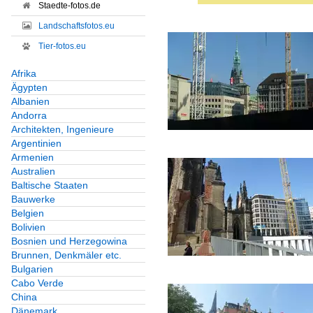
Staedte-fotos.de
Landschaftsfotos.eu
Tier-fotos.eu
Afrika
Ägypten
Albanien
Andorra
Architekten, Ingenieure
Argentinien
Armenien
Australien
Baltische Staaten
Bauwerke
Belgien
Bolivien
Bosnien und Herzegowina
Brunnen, Denkmäler etc.
Bulgarien
Cabo Verde
China
Dänemark