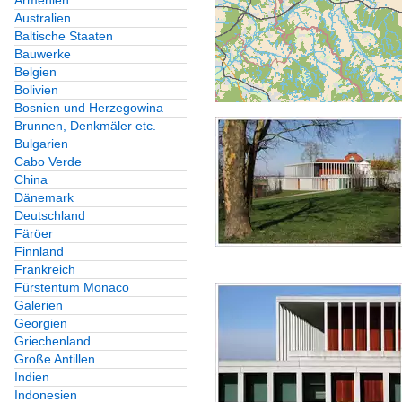
Armenien
Australien
Baltische Staaten
Bauwerke
Belgien
Bolivien
Bosnien und Herzegowina
Brunnen, Denkmäler etc.
Bulgarien
Cabo Verde
China
Dänemark
Deutschland
Färöer
Finnland
Frankreich
Fürstentum Monaco
Galerien
Georgien
Griechenland
Große Antillen
Indien
Indonesien