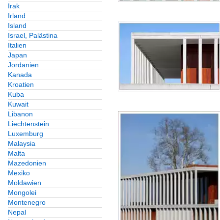
Irak
Irland
Island
Israel, Palästina
Italien
Japan
Jordanien
Kanada
Kroatien
Kuba
Kuwait
Libanon
Liechtenstein
Luxemburg
Malaysia
Malta
Mazedonien
Mexiko
Moldawien
Mongolei
Montenegro
Nepal