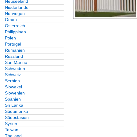
Neuseeland
Niederlande
Norwegen
Oman
Österreich
Philippinen
Polen
Portugal
Rumänien
Russland
San Marino
Schweden
Schweiz
Serbien
Slowakei
Slowenien
Spanien
Sri Lanka
Südamerika
Südostasien
Syrien
Taiwan
Thailand