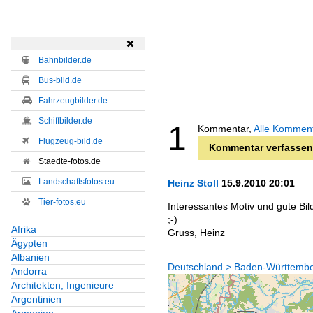

Bahnbilder.de
Bus-bild.de
Fahrzeugbilder.de
Schiffbilder.de
1
Kommentar,
Alle Kommen
Flugzeug-bild.de
Kommentar verfassen
Staedte-fotos.de
Landschaftsfotos.eu
Heinz Stoll
15.9.2010 20:01
Tier-fotos.eu
Interessantes Motiv und gute Bild
;-)
Afrika
Gruss, Heinz
Ägypten
Albanien
Deutschland > Baden-Württember
Andorra
Architekten, Ingenieure
Argentinien