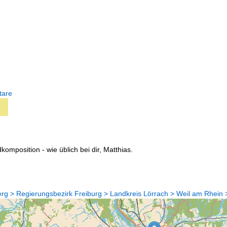
tare
komposition - wie üblich bei dir, Matthias.
g > Regierungsbezirk Freiburg > Landkreis Lörrach > Weil am Rhein 