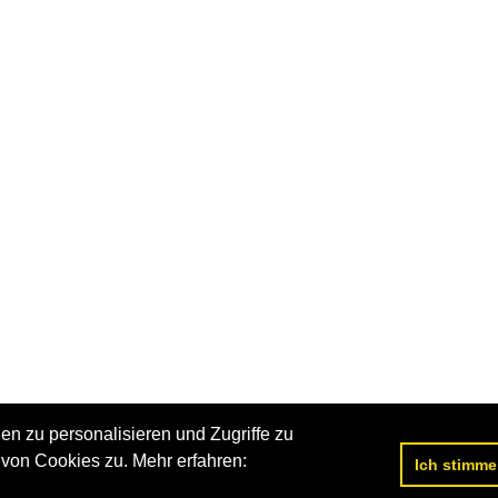
n zu personalisieren und Zugriffe zu
von Cookies zu. Mehr erfahren:
Ich stimme
Datenschutzerklärung
|
Impressum
|
Kontakt