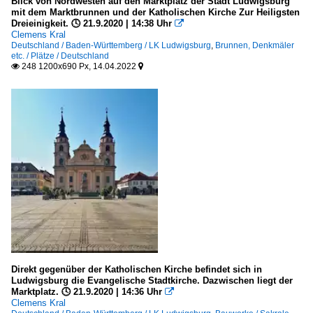
Blick von Nordwesten auf den Marktplatz der Stadt Ludwigsburg
Kulturbauten
mit dem Marktbrunnen und der Katholischen Kirche Zur Heiligsten
Dreieinigkeit. 🕓 21.9.2020 | 14:38 Uhr

Deutschland
Clemens Kral
Deutschland / Baden-Württemberg / LK Ludwigsburg
,
Brunnen, Denkmäler
etc. / Plätze / Deutschland
Museen
248 1200x690 Px, 14.04.2022


Deutschland
Rathäuser, Parlaments- und Regierungsgebäude
Deutschland
Sakrale Bauten
Deutschland
Schöne Villen
Deutschland
Direkt gegenüber der Katholischen Kirche befindet sich in
Ludwigsburg die Evangelische Stadtkirche. Dazwischen liegt der
Torbauten
Marktplatz. 🕓 21.9.2020 | 14:36 Uhr

Clemens Kral
Deutschland