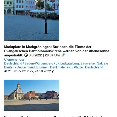
2010
Deutschland
2011
2013
Bauten zur Energiegewinnung
2016
Wasserkraftanlagen
2018
Burgen und Schlösser
2019
Deutschland
Marktplatz in Markgröningen: Nur noch die Türme der
Evangelischen Bartholomäuskirche werden von der Abendsonne
2020
angestrahlt. 🕓 3.8.2022 | 20:07 Uhr

Büro- und Verwaltungsgebäude (ohne Hochhäuser)
Clemens Kral
2020
Deutschland / Baden-Württemberg / LK Ludwigsburg
,
Bauwerke / Sakrale
Deutschland
2021
Bauten / Deutschland
,
Brunnen, Denkmäler etc. / Plätze / Deutschland
215 817x1212 Px, 24.10.2022


2022
Fachwerkbauten
Deutschland
Hochhäuser
Deutschland