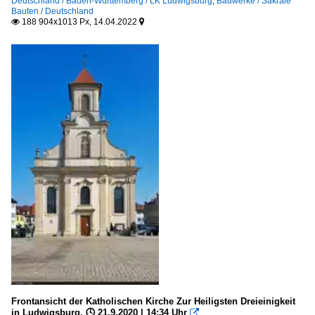
Deutschland / Baden-Württemberg / LK Ludwigsburg
,
Bauwerke / Sakrale
Bauten / Deutschland
188 904x1013 Px, 14.04.2022


Türme
Deutschland
Wohnbauten
Deutschland
Brunnen, Denkmäler etc.
Brunnen
Deutschland
Kunstwerke
Deutschland
Plätze
Frontansicht der Katholischen Kirche Zur Heiligsten Dreieinigkeit
Deutschland
in Ludwigsburg. 🕓 21.9.2020 | 14:34 Uhr
