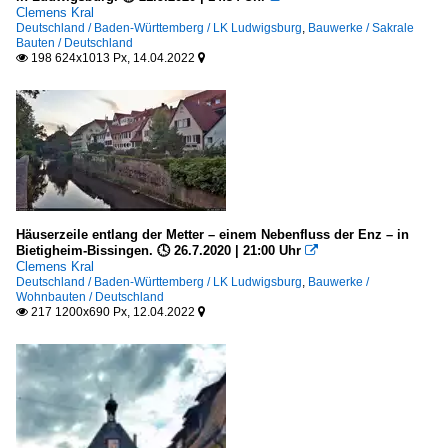
Clemens Kral
Deutschland / Baden-Württemberg / LK Ludwigsburg
,
Bauwerke / Sakrale
Deutschland
Bauten / Deutschland
198 624x1013 Px, 14.04.2022


Galerien
Deutsche Fachwerkstraße
Verkehrsbauwerke
Brücken
Häuserzeile entlang der Metter – einem Nebenfluss der Enz – in
Deutschland
Bietigheim-Bissingen. 🕓 26.7.2020 | 21:00 Uhr

Clemens Kral
Deutschland / Baden-Württemberg / LK Ludwigsburg
,
Bauwerke /
Wohnbauten / Deutschland
217 1200x690 Px, 12.04.2022

