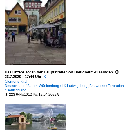
Das Untere Tor in der Hauptstraße von Bietigheim-Bissingen. 🕓
26.7.2020 | 17:44 Uhr

Clemens Kral
Deutschland / Baden-Württemberg / LK Ludwigsburg
,
Bauwerke / Torbauten
/ Deutschland
223 644x1012 Px, 12.04.2022

