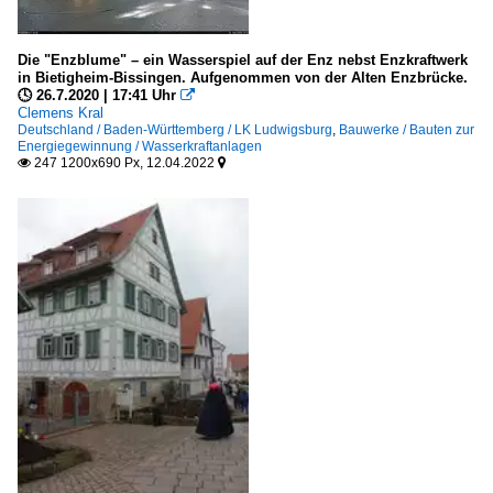
Die "Enzblume" – ein Wasserspiel auf der Enz nebst Enzkraftwerk
in Bietigheim-Bissingen. Aufgenommen von der Alten Enzbrücke.
🕓 26.7.2020 | 17:41 Uhr

Clemens Kral
Deutschland / Baden-Württemberg / LK Ludwigsburg
,
Bauwerke / Bauten zur
Energiegewinnung / Wasserkraftanlagen
247 1200x690 Px, 12.04.2022

