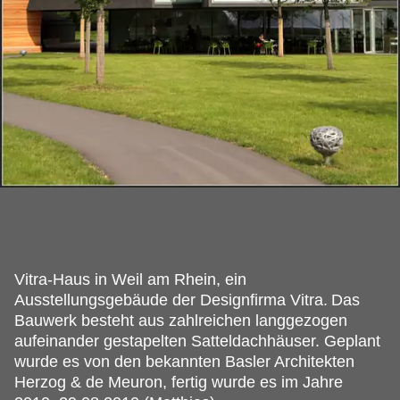
Vitra-Haus in Weil am Rhein, ein
Ausstellungsgebäude der Designfirma Vitra.
Das
Bauwerk besteht aus zahlreichen langgezogen
aufeinander gestapelten Satteldachhäuser. Geplant
wurde es von den bekannten Basler Architekten
Herzog & de Meuron, fertig wurde es im Jahre