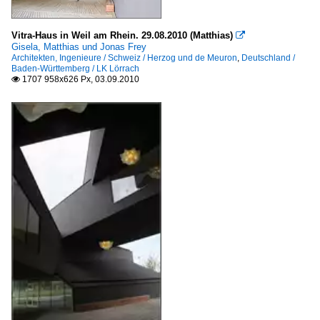
Vitra-Haus in Weil am Rhein. 29.08.2010 (Matthias)

Gisela, Matthias und Jonas Frey
Architekten, Ingenieure / Schweiz / Herzog und de Meuron
,
Deutschland /
Baden-Württemberg / LK Lörrach
1707 958x626 Px, 03.09.2010
