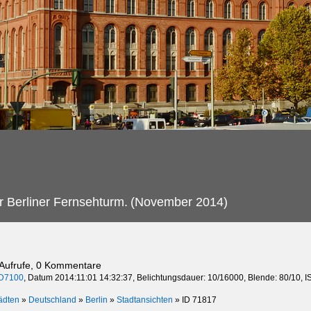
 Berliner Fernsehturm.
(November 2014)
 Aufrufe, 0 Kommentare
D7100
, Datum 2014:11:01 14:32:37, Belichtungsdauer: 10/16000, Blende: 80/10, 
ädten
»
Deutschland
»
Berlin
»
Stadtansichten
»
ID 71817