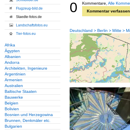
Schiffbilder.de
0
Kommentare,
Alle Komme
Flugzeug-bild.de
Kommentar verfassen
Staedte-fotos.de
Landschaftsfotos.eu
Deutschland > Berlin > Mitte > Mi
Tier-fotos.eu
Afrika
Ägypten
Albanien
Andorra
Architekten, Ingenieure
Argentinien
Armenien
Australien
Baltische Staaten
Bauwerke
Belgien
Bolivien
Bosnien und Herzegowina
Brunnen, Denkmäler etc.
Bulgarien