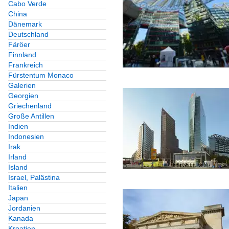
Cabo Verde
China
Dänemark
Deutschland
Färöer
Finnland
Frankreich
Fürstentum Monaco
Galerien
Georgien
Griechenland
Große Antillen
Indien
Indonesien
Irak
Irland
Island
Israel, Palästina
Italien
Japan
Jordanien
Kanada
Kroatien