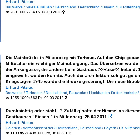
Erhard Pitzius
Bauwerke / Sakrale Bauten / Deutschland
,
Deutschland / Bayern / LK Miltenber
739 1000x754 Px, 08.03.2013


Die Mainbrücke in Miltenberg mit Torhaus. Auf den Chip geban
Mittelalter ein wichtiger Mainübergang. Das Übersetzen wurde 
der Ankergasse, die andere beim Gasthaus >>Rose<< befand. 1
eingeweiht werden konnte. Auch der architektonisch gut gelun
Kriegstagen 1945 wurde die Brücke gesprengt. Die neue Brück
Erhard Pitzius
Bauwerke / Torbauten / Deutschland
,
Bauwerke / Hochbauten für den Verkehr /
1255 1000x563 Px, 08.03.2013


Durchsichtig oder nicht...? Zufällig hatte der Himmel an dies
Gasthauses "Riesen " in Miltenberg. 25.04.2011

Erhard Pitzius
Galerien / Wirtshausschilder / Deutschland
,
Deutschland / Bayern / LK Miltenbe
1199
848x1000 Px, 08.03.2013

 2