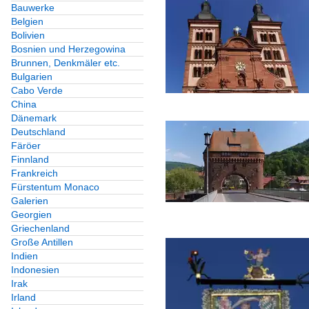
Bauwerke
Belgien
Bolivien
Bosnien und Herzegowina
Brunnen, Denkmäler etc.
Bulgarien
Cabo Verde
China
Dänemark
Deutschland
Färöer
Finnland
Frankreich
Fürstentum Monaco
Galerien
Georgien
Griechenland
Große Antillen
Indien
Indonesien
Irak
Irland