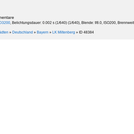
mentare
D3200
, Belichtungsdauer: 0.002 s (1/640) (1/640), Blende: f/8.0, ISO200, Brennweit
ädten
»
Deutschland
»
Bayern
»
LK Miltenberg
»
ID 48384