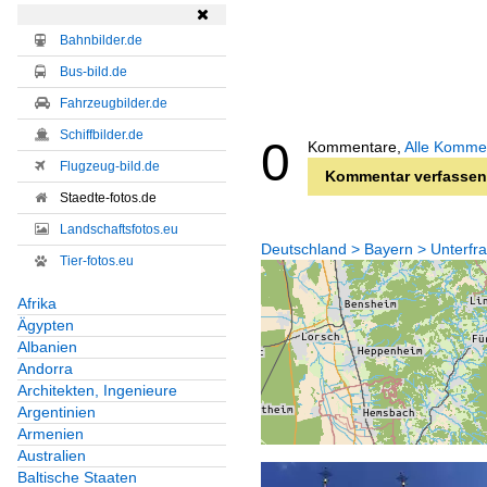

Bahnbilder.de
Bus-bild.de
Fahrzeugbilder.de
Schiffbilder.de
0
Kommentare,
Alle Komme
Flugzeug-bild.de
Kommentar verfassen
Staedte-fotos.de
Landschaftsfotos.eu
Deutschland > Bayern > Unterfr
Tier-fotos.eu
Afrika
Ägypten
Albanien
Andorra
Architekten, Ingenieure
Argentinien
Armenien
Australien
Baltische Staaten