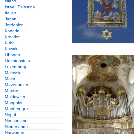
Island
Israel, Palästina
Italien
Japan
Jordanien
Kanada
Kroatien
Kuba
Kuwait
Libanon
Liechtenstein
Luxemburg
Malaysia
Malta
Mazedonien
Mexiko
Moldawien
Mongolei
Montenegro
Nepal
Neuseeland
Niederlande
Norwegen