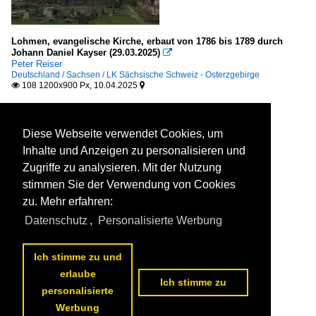
Lohmen, evangelische Kirche, erbaut von 1786 bis 1789 durch
Johann Daniel Kayser (29.03.2025)

Peter Reiser
Deutschland / Sachsen / LK Sächsische Schweiz - Osterzgebirge
108 1200x900 Px, 10.04.2025


Diese Webseite verwendet Cookies, um
Inhalte und Anzeigen zu personalisieren und
Zugriffe zu analysieren. Mit der Nutzung
stimmen Sie der Verwendung von Cookies
zu. Mehr erfahren:
Datenschutz
,
Personalisierte Werbung
Ich stimme zu und
erlaube
Ich stimme zu
personalisierte
Werbung