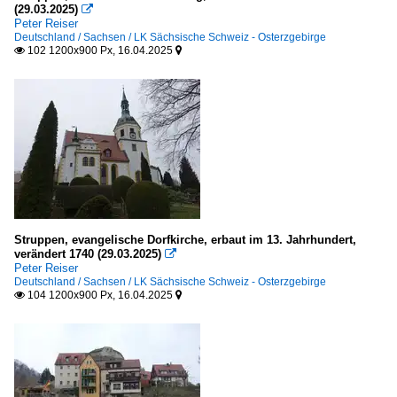
Kunstwerke
(29.03.2025)

Peter Reiser
Deutschland
Deutschland / Sachsen / LK Sächsische Schweiz - Osterzgebirge
102 1200x900 Px, 16.04.2025


Plätze
Deutschland
Deutschland
Galerien
Postmeilensäulen,Wegesäulen
Struppen, evangelische Dorfkirche, erbaut im 13. Jahrhundert,
verändert 1740 (29.03.2025)

Galerien
Peter Reiser
Deutschland / Sachsen / LK Sächsische Schweiz - Osterzgebirge
104 1200x900 Px, 16.04.2025


Kanaldeckel-Gullideckel
div.Länder
Verkehrsbauwerke