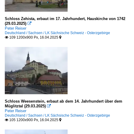
2010
Festungen
2010
Deutschland
Schloss Zehista, erbaut im 17. Jahrhundert, Hauskirche von 1742
2011
(29.03.2025)

Peter Reiser
2012
Gast-, Wirtshäuser, Kneipen u Bars
Deutschland / Sachsen / LK Sächsische Schweiz - Osterzgebirge
109 1200x900 Px, 16.04.2025


2013
Deutschland
2014
Hotels
2015
Deutschland
2016
2017
Industrieanlagen
2019
Deutschland
2020
Schloss Weesenstein, erbaut ab dem 14. Jahrhundert über dem
Rathäuser, Parlaments- und Regierungsgebäude
Müglitztal (29.03.2025)

2020
Peter Reiser
Deutschland
Deutschland / Sachsen / LK Sächsische Schweiz - Osterzgebirge
2021
105 1200x900 Px, 16.04.2025


2023
Sakrale Bauten
2024