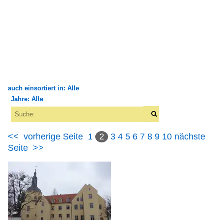
auch einsortiert in: Alle
Jahre: Alle
×
×
Alle Kategorien
Alle Jahre
Bauwerke
<<
vorherige Seite
1
2
3
4
5
6
7
8
9
10
nächste
2000
Seite
>>
Burgen und Schlösser
2006
Deutschland
2007
2008
Fachwerkbauten
2009
Deutschland