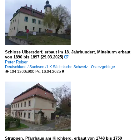
Deutschland
2025
Torbauten
Deutschland
Türme
Deutschland
Schloss Ulbersdorf, erbaut im 18. Jahrhundert, Mittelturm erbaut
von 1896 bis 1897 (29.03.2025)

Peter Reiser
Wasserbauten
Deutschland / Sachsen / LK Sächsische Schweiz - Osterzgebirge
104 1200x900 Px, 16.04.2025


Deutschland
Wassertürme
Brunnen, Denkmäler etc.
Brunnen
Deutschland
Struppen, Pfarrhaus am Kirchberg, erbaut von 1748 bis 1750