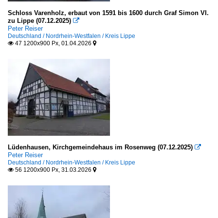
2018
Burgen und Schlösser
Schloss Varenholz, erbaut von 1591 bis 1600 durch Graf Simon VI.
zu Lippe (07.12.2025)

Deutschland
2020
Peter Reiser
Deutschland / Nordrhein-Westfalen / Kreis Lippe
2021
47 1200x900 Px, 01.04.2026


Fachwerkbauten
2022
Deutschland
2024
2025
Mühlen
Deutschland
Sakrale Bauten
Deutschland
Lüdenhausen, Kirchgemeindehaus im Rosenweg (07.12.2025)

Peter Reiser
Deutschland / Nordrhein-Westfalen / Kreis Lippe
Brunnen, Denkmäler etc.
56 1200x900 Px, 31.03.2026


Brunnen
Deutschland