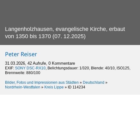
Langenholzhausen, evangelische Kirche, erbaut
von 1350 bis 1370 (07.
12.2025)
Peter Reiser
31.03.2026, 42 Aufrufe, 0 Kommentare
EXIF:
SONY DSC-RX10
, Belichtungsdauer: 1/320, Blende: 40/10, ISO125,
Brennweite: 880/100
Bilder, Fotos und Impressionen aus Städten
»
Deutschland
»
Nordrhein-Westfalen
»
Kreis Lippe
»
ID 114234