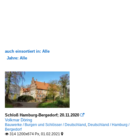
auch einsortiert in: Alle
Jahre: Alle
×
×
Alle Kategorien
Alle Jahre
Bauwerke
2000
Bauten für die Bildung
2008
Deutschland
2010
Schloß Hamburg-Bergedorf; 20.11.2020

Burgen und Schlösser
Volkmar Döring
2013
Bauwerke / Burgen und Schlösser / Deutschland
,
Deutschland / Hamburg /
Deutschland
Bergedorf
2017
314 1200x674 Px, 01.02.2021

