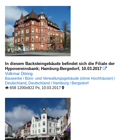
Büro- und Verwaltungsgebäude (ohne Hochhäuser)
Deutschland
Wohnbauten
Deutschland
In diesem Backsteingebäude befindet sich die Filiale der
Hypovereinsbank; Hamburg-Bergedorf, 10.03.2017

Volkmar Döring
Bauwerke / Büro- und Verwaltungsgebäude (ohne Hochhäuser) /
Deutschland
,
Deutschland / Hamburg / Bergedorf
658 1200x922 Px, 10.03.2017

