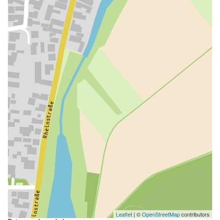
Leaflet
| ©
OpenStreetMap
contributors