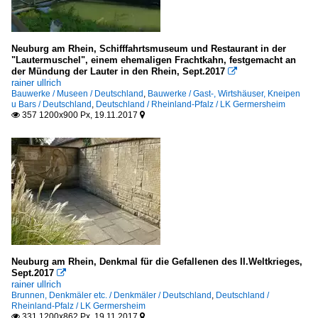
Neuburg am Rhein, Schifffahrtsmuseum und Restaurant in der
"Lautermuschel", einem ehemaligen Frachtkahn, festgemacht an
der Mündung der Lauter in den Rhein, Sept.2017

rainer ullrich
Bauwerke / Museen / Deutschland
,
Bauwerke / Gast-, Wirtshäuser, Kneipen
u Bars / Deutschland
,
Deutschland / Rheinland-Pfalz / LK Germersheim
357 1200x900 Px, 19.11.2017


Neuburg am Rhein, Denkmal für die Gefallenen des II.Weltkrieges,
Sept.2017

rainer ullrich
Brunnen, Denkmäler etc. / Denkmäler / Deutschland
,
Deutschland /
Rheinland-Pfalz / LK Germersheim
331 1200x862 Px, 19.11.2017

