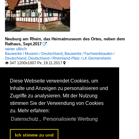
Neuburg am Rhein, das Heimatmuseum des Ortes, neben dem
Rathaus, Sept.2017

rainer ullrich
Bauwerke / Museen / Deutschland
,
Bauwerke / Fachwerkbauten /
Deutschland
,
Deutschland / Rheinland-Pfalz / LK Germersheim
347 1200x1007 Px, 19.11.2017


Diese Webseite verwendet Cookies, um
Inhalte und Anzeigen zu personalisieren und
Zugriffe zu analysieren. Mit der Nutzung
stimmen Sie der Verwendung von Cookies
zu. Mehr erfahren:
Datenschutz
,
Personalisierte Werbung
Ich stimme zu und