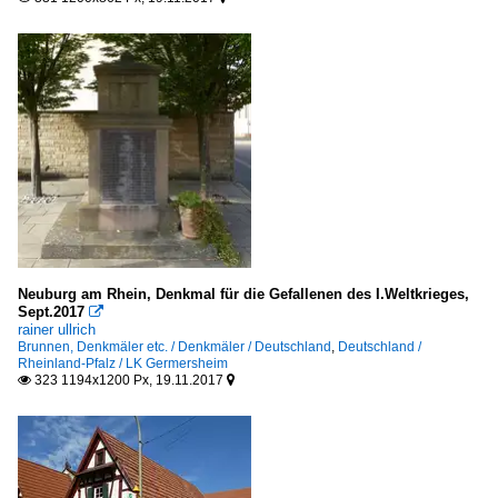
Neuburg am Rhein, Denkmal für die Gefallenen des I.Weltkrieges,
Sept.2017

rainer ullrich
Brunnen, Denkmäler etc. / Denkmäler / Deutschland
,
Deutschland /
Rheinland-Pfalz / LK Germersheim
323 1194x1200 Px, 19.11.2017

