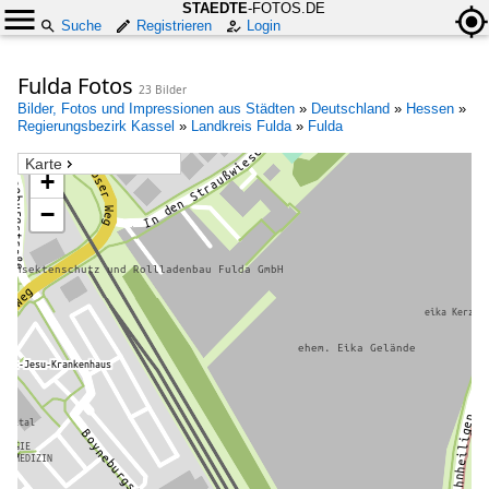
STAEDTE
-FOTOS.DE
Suche
Registrieren
Login
Fulda Fotos
23 Bilder
Bilder, Fotos und Impressionen aus Städten
»
Deutschland
»
Hessen
»
Regierungsbezirk Kassel
»
Landkreis Fulda
»
Fulda
Karte
+
−