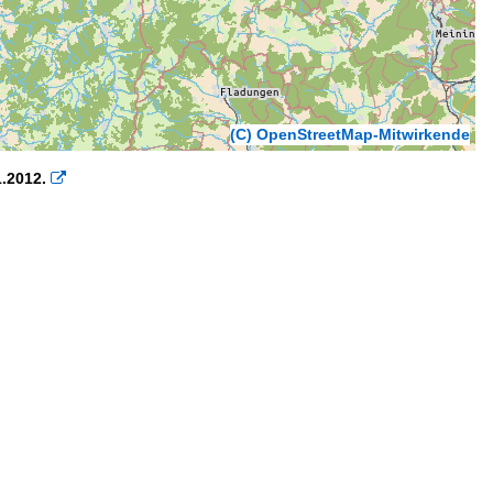
(C) OpenStreetMap-Mitwirkende
.2012.
