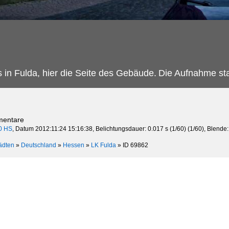
in Fulda, hier die Seite des Gebäude.
Die Aufnahme st
mentare
0 HS
, Datum 2012:11:24 15:16:38, Belichtungsdauer: 0.017 s (1/60) (1/60), Blende:
ädten
»
Deutschland
»
Hessen
»
LK Fulda
»
ID 69862