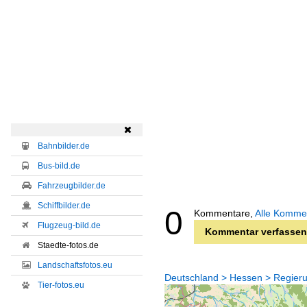

Bahnbilder.de
Bus-bild.de
Fahrzeugbilder.de
Schiffbilder.de
0
Kommentare,
Alle Komme
Flugzeug-bild.de
Kommentar verfassen
Staedte-fotos.de
Landschaftsfotos.eu
Deutschland > Hessen > Regierun
Tier-fotos.eu