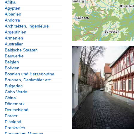
Afrika
Ägypten
Albanien
Andorra
Architekten, Ingenieure
Argentinien
Armenien
Australien
Baltische Staaten
Bauwerke
Belgien
Bolivien
Bosnien und Herzegowina
Brunnen, Denkmäler etc.
Bulgarien
Cabo Verde
China
Dänemark
Deutschland
Färöer
Finnland
Frankreich
Fürstentum Monaco