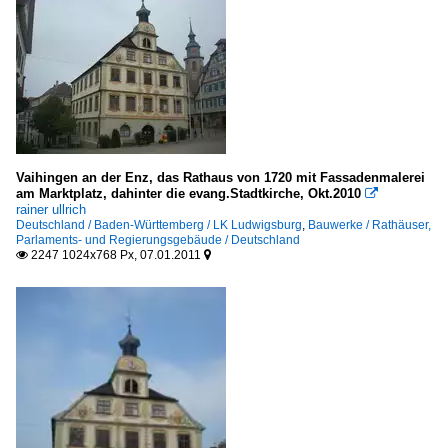
Vaihingen an der Enz, das Rathaus von 1720 mit Fassadenmalerei
am Marktplatz, dahinter die evang.Stadtkirche, Okt.2010

rainer ullrich
Deutschland / Baden-Württemberg / LK Ludwigsburg
,
Bauwerke / Rathäuser,
Parlaments- und Regierungsgebäude / Deutschland
2247 1024x768 Px, 07.01.2011

