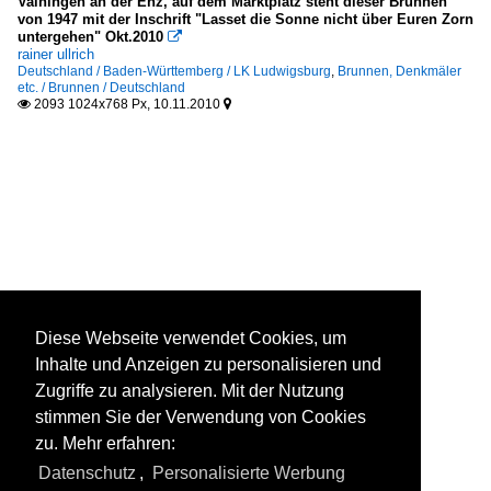
Vaihingen an der Enz, auf dem Marktplatz steht dieser Brunnen
von 1947 mit der Inschrift "Lasset die Sonne nicht über Euren Zorn
untergehen" Okt.2010

rainer ullrich
Deutschland / Baden-Württemberg / LK Ludwigsburg
,
Brunnen, Denkmäler
etc. / Brunnen / Deutschland
2093 1024x768 Px, 10.11.2010


Diese Webseite verwendet Cookies, um
Inhalte und Anzeigen zu personalisieren und
Zugriffe zu analysieren. Mit der Nutzung
stimmen Sie der Verwendung von Cookies
zu. Mehr erfahren:
Datenschutz
,
Personalisierte Werbung