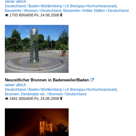
rainer ullrich
Deutschland / Baden-Württemberg / LK Breisgau-Hochschwarzwald
,
Bauwerke / Museen / Deutschland
,
Bauwerke / Antike Stätten / Deutschland
1705 800x600 Px, 24.06.2008


Neuzeitlicher Brunnen in Badenweiler/Baden

rainer ullrich
Deutschland / Baden-Württemberg / LK Breisgau-Hochschwarzwald
,
Brunnen, Denkmäler etc. / Brunnen / Deutschland
1661 800x600 Px, 24.06.2008

