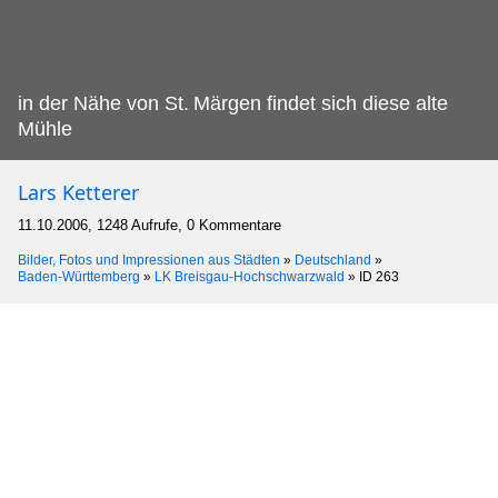
in der Nähe von St.
Märgen findet sich diese alte
Mühle
Lars Ketterer
11.10.2006, 1248 Aufrufe, 0 Kommentare
Bilder, Fotos und Impressionen aus Städten
»
Deutschland
»
Baden-Württemberg
»
LK Breisgau-Hochschwarzwald
»
ID 263