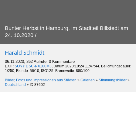
Bunter Herbst in Hamburg, im Stadtteil Billstedt am
24.
10.2020 /
Harald Schmidt
06.11.2020, 262 Aufrufe, 0 Kommentare
EXIF:
SONY DSC-RX100M3
, Datum 2020:10:24 11:47:44, Belichtungsdauer:
1/250, Blende: 56/10, ISO125, Brennweite: 880/100
Bilder, Fotos und Impressionen aus Städten
»
Galerien
»
Stimmungsbilder
»
Deutschland
»
ID 87602