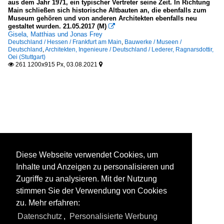
aus dem Jahr 1971, ein typischer Vertreter seine Zeit. In Richtung
Main schließen sich historische Altbauten an, die ebenfalls zum
Museum gehören und von anderen Architekten ebenfalls neu
gestaltet wurden. 21.05.2017 (M)

Gisela, Matthias und Jonas Frey
Deutschland / Hessen / Frankfurt am Main
,
Bauwerke / Museen /
Deutschland
,
Architekten, Ingenieure / Deutschland / Lederer, Ragnarsdottir,
Oei (Stuttgart)
261 1200x915 Px, 03.08.2021


Diese Webseite verwendet Cookies, um
Inhalte und Anzeigen zu personalisieren und
Zugriffe zu analysieren. Mit der Nutzung
stimmen Sie der Verwendung von Cookies
zu. Mehr erfahren:
Datenschutz
,
Personalisierte Werbung