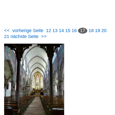
<<
vorherige Seite
12
13
14
15
16
17
18
19
20
21
nächste Seite
>>