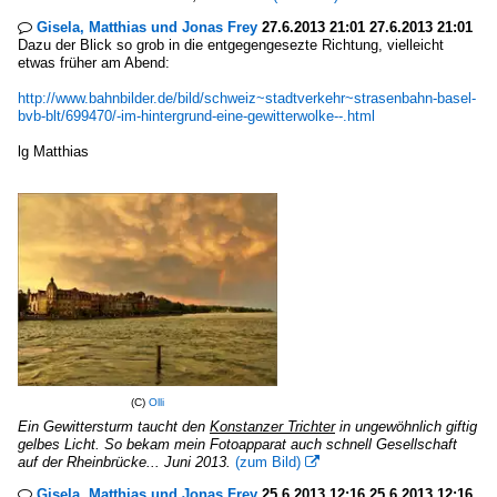
Gisela, Matthias und Jonas Frey
27.6.2013 21:01 27.6.2013 21:01

Dazu der Blick so grob in die entgegengesezte Richtung, vielleicht
etwas früher am Abend:
http://www.bahnbilder.de/bild/schweiz~stadtverkehr~strasenbahn-basel-
bvb-blt/699470/-im-hintergrund-eine-gewitterwolke--.html
lg Matthias
(C)
Olli
Ein Gewittersturm taucht den
Konstanzer Trichter
in ungewöhnlich giftig
gelbes Licht. So bekam mein Fotoapparat auch schnell Gesellschaft
auf der Rheinbrücke... Juni 2013.
(zum Bild)

Gisela, Matthias und Jonas Frey
25.6.2013 12:16 25.6.2013 12:16
