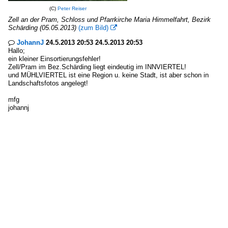
(C)
Peter Reiser
Zell an der Pram, Schloss und Pfarrkirche Maria Himmelfahrt, Bezirk
Schärding (05.05.2013)
(zum Bild)

JohannJ
24.5.2013 20:53 24.5.2013 20:53

Hallo;
ein kleiner Einsortierungsfehler!
Zell/Pram im Bez.Schärding liegt eindeutig im INNVIERTEL!
und MÜHLVIERTEL ist eine Region u. keine Stadt, ist aber schon in
Landschaftsfotos angelegt!
mfg
johannj