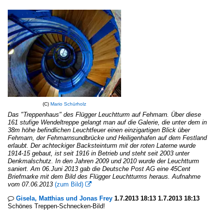
(C)
Mario Schürholz
Das "Treppenhaus" des Flügger Leuchtturm auf Fehmarn. Über diese
161 stufige Wendeltreppe gelangt man auf die Galerie, die unter dem in
38m höhe befindlichen Leuchtfeuer einen einzigartigen Blick über
Fehmarn, der Fehmarnsundbrücke und Heiligenhafen auf dem Festland
erlaubt. Der achteckiger Backsteinturm mit der roten Laterne wurde
1914-15 gebaut, ist seit 1916 in Betrieb und steht seit 2003 unter
Denkmalschutz. In den Jahren 2009 und 2010 wurde der Leuchtturm
saniert. Am 06.Juni 2013 gab die Deutsche Post AG eine 45Cent
Briefmarke mit dem Bild des Flügger Leuchtturms heraus. Aufnahme
vom 07.06.2013
(zum Bild)

Gisela, Matthias und Jonas Frey
1.7.2013 18:13 1.7.2013 18:13

Schönes Treppen-Schnecken-Bild!