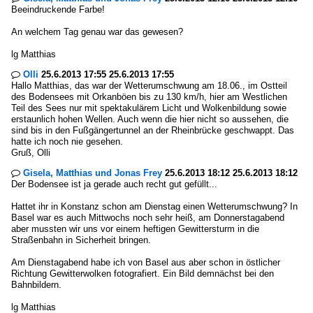
Beeindruckende Farbe!
An welchem Tag genau war das gewesen?
lg Matthias
Olli
25.6.2013 17:55 25.6.2013 17:55

Hallo Matthias, das war der Wetterumschwung am 18.06., im Ostteil
des Bodensees mit Orkanböen bis zu 130 km/h, hier am Westlichen
Teil des Sees nur mit spektakulärem Licht und Wolkenbildung sowie
erstaunlich hohen Wellen. Auch wenn die hier nicht so aussehen, die
sind bis in den Fußgängertunnel an der Rheinbrücke geschwappt. Das
hatte ich noch nie gesehen.
Gruß, Olli
Gisela, Matthias und Jonas Frey
25.6.2013 18:12 25.6.2013 18:12

Der Bodensee ist ja gerade auch recht gut gefüllt...
Hattet ihr in Konstanz schon am Dienstag einen Wetterumschwung? In
Basel war es auch Mittwochs noch sehr heiß, am Donnerstagabend
aber mussten wir uns vor einem heftigen Gewittersturm in die
Straßenbahn in Sicherheit bringen.
Am Dienstagabend habe ich von Basel aus aber schon in östlicher
Richtung Gewitterwolken fotografiert. Ein Bild demnächst bei den
Bahnbildern.
lg Matthias