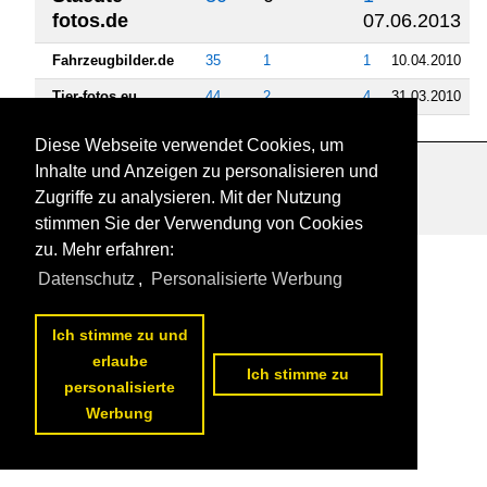
fotos.de
07.06.2013
Fahrzeugbilder.de
35
1
1
10.04.2010
Tier-fotos.eu
44
2
4
31.03.2010
Diese Webseite verwendet Cookies, um
Inhalte und Anzeigen zu personalisieren und
Datenschutzerklärung
|
Impressum
|
Kontakt
Zugriffe zu analysieren. Mit der Nutzung
stimmen Sie der Verwendung von Cookies
zu. Mehr erfahren:
Datenschutz
,
Personalisierte Werbung
Ich stimme zu und
erlaube
Ich stimme zu
personalisierte
Werbung