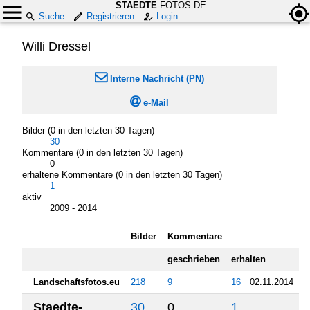
STAEDTE
-FOTOS.DE
Suche
Registrieren
Login
Willi Dressel

Interne Nachricht (PN)

e-Mail
Bilder (0 in den letzten 30 Tagen)
30
Kommentare (0 in den letzten 30 Tagen)
0
erhaltene Kommentare (0 in den letzten 30 Tagen)
1
aktiv
2009 - 2014
Bilder
Kommentare
geschrieben
erhalten
Landschaftsfotos.eu
218
9
16
02.11.2014
Staedte-
30
0
1