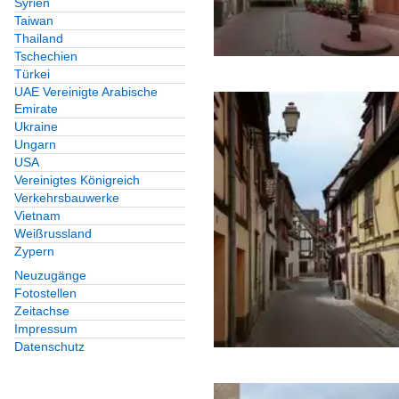
Syrien
Taiwan
Thailand
Tschechien
Türkei
UAE Vereinigte Arabische
Emirate
Ukraine
Ungarn
USA
Vereinigtes Königreich
Verkehrsbauwerke
Vietnam
Weißrussland
Zypern
Neuzugänge
Fotostellen
Zeitachse
Impressum
Datenschutz