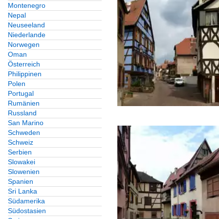
Montenegro
Nepal
Neuseeland
Niederlande
Norwegen
Oman
Österreich
Philippinen
Polen
Portugal
Rumänien
Russland
San Marino
Schweden
Schweiz
Serbien
Slowakei
Slowenien
Spanien
Sri Lanka
Südamerika
Südostasien