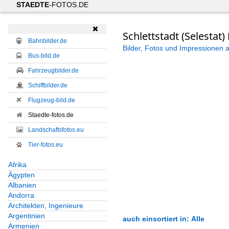
STAEDTE
-FOTOS.DE

Schlettstadt (Selestat)
Bahnbilder.de
Bilder, Fotos und Impressionen 
Bus-bild.de
Fahrzeugbilder.de
Schiffbilder.de
Flugzeug-bild.de
Staedte-fotos.de
Landschaftsfotos.eu
Tier-fotos.eu
Afrika
Ägypten
Albanien
Andorra
Architekten, Ingenieure
Argentinien
auch einsortiert in: Alle
Armenien