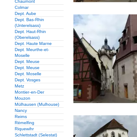
Chaumont
Museen
Colmar
Dept. Aube
Frankreich
Dept. Bas-Rhin
(Unterelsass)
Dept. Haut-Rhin
Sakrale Bauten
(Oberelsass)
Dept. Haute Marne
Frankreich
Dept. Meurthe-et-
Moselle
Sendeanlagen
Dept. Meuse
Dept. Meuse
Europa
Dept. Moselle
Dept. Vosges
Speicher und Lagerhäu
Metz
Montier-en-Der
andere Länder
Mouzon
Mülhausen (Mulhouse)
Nancy
Sportbauten
Reims
Europa
Rémelfing
Riquewihr
Schlettstadt (Selestat)
Torbauten