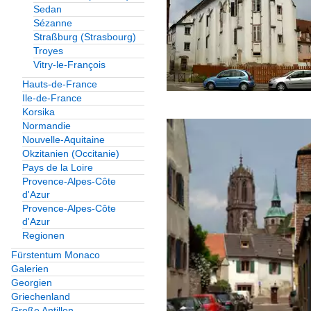
Sedan
Sézanne
Europa
Straßburg (Strasbourg)
Frankreich
Troyes
Vitry-le-François
Wasserbauten
Hauts-de-France
Ile-de-France
Wassertürme
Korsika
Normandie
Nouvelle-Aquitaine
Brunnen, Denkmäler etc.
Okzitanien (Occitanie)
Pays de la Loire
Brunnen
Provence-Alpes-Côte
d'Azur
Europa
Provence-Alpes-Côte
d'Azur
Denkmäler
Regionen
Fürstentum Monaco
Europa
Galerien
Georgien
Kunstwerke
Griechenland
Große Antillen