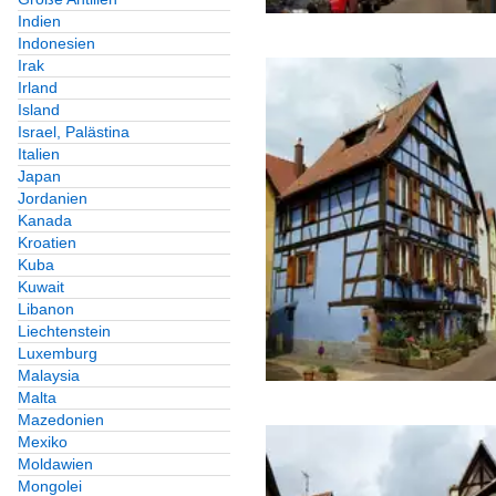
Europa
Indien
Indonesien
Irak
Frankreich
Irland
Island
Grand Est
Israel, Palästina
Italien
Dept. Bas-Rhin (Unt
Japan
Jordanien
Kanada
Galerien
Kroatien
Kuba
UNESCO - Welterbestä
Kuwait
Libanon
Frankreich
Liechtenstein
Luxemburg
Malaysia
Verkehrsbauwerke
Malta
Mazedonien
Brücken
Mexiko
Moldawien
Frankreich
Mongolei