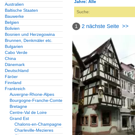
Jahre: Alle
Australien
Baltische Staaten
Alle Kategorien
Bauwerke
Alle Jahre
Belgien
Bauwerke
1
2
nächste Seite
>>
Bolivien
2010
Bosnien und Herzegowina
Burgen und Schlösser
Brunnen, Denkmäler etc.
2011
Bulgarien
Frankreich
Cabo Verde
2014
China
Dänemark
Fachwerkbauten
Deutschland
Frankreich
Färöer
Finnland
Frankreich
Hochbauten für den Ve
Auvergne-Rhone-Alpes
Bourgogne-Franche-Comte
Europa
Bretagne
Centre-Val de Loire
Kulturbauten
Grand Est
Chalons-en-Champagne
Europa
Charleville-Mezieres