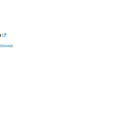
×
×
4

Selestat)