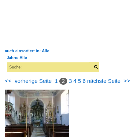
auch einsortiert in: Alle
Jahre: Alle
×
×
Alle Kategorien
Alle Jahre
Bauwerke
<<
vorherige Seite
1
2
3
4
5
6
nächste Seite
>>
2000
Sakrale Bauten
2003
Deutschland
2009
Torbauten
2010
Deutschland
2010