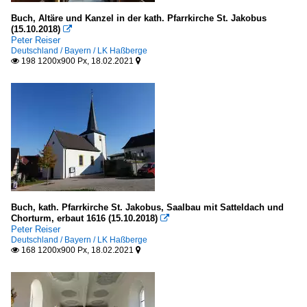
2016
Galerien
Buch, Altäre und Kanzel in der kath. Pfarrkirche St. Jakobus
2018
(15.10.2018)

Peter Reiser
Luftaufnahmen
Deutschland / Bayern / LK Haßberge
2020
198 1200x900 Px, 18.02.2021


Deutschland
2021
2024
Buch, kath. Pfarrkirche St. Jakobus, Saalbau mit Satteldach und
Chorturm, erbaut 1616 (15.10.2018)

Peter Reiser
Deutschland / Bayern / LK Haßberge
168 1200x900 Px, 18.02.2021

