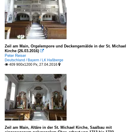
Zeil am Main, Orgelempore und Deckengemälde in der St. Michael
Kirche (26.03.2016)

Peter Reiser
Deutschland / Bayern / LK Haßberge
409 900x1200 Px, 27.04.2016


Zeil am Main, Altäre in der St. Michael Kirche, Saalbau mit