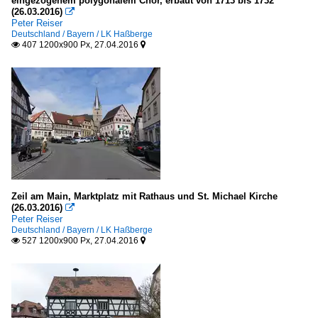
eingezogenem polygonalem Chor, erbaut von 1713 bis 1732
(26.03.2016)

Peter Reiser
Deutschland / Bayern / LK Haßberge
407 1200x900 Px, 27.04.2016


Zeil am Main, Marktplatz mit Rathaus und St. Michael Kirche
(26.03.2016)

Peter Reiser
Deutschland / Bayern / LK Haßberge
527 1200x900 Px, 27.04.2016

