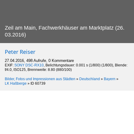
Zeil am Main, Fachwerkhäuser am Marktplatz (26.
03.2016)
Peter Reiser
27.04.2016, 498 Aufrufe, 0 Kommentare
EXIF:
SONY DSC-RX10
, Belichtungsdauer: 0.001 s (1/800) (1/800), Blende:
f/4.0, ISO125, Brennweite: 8.80 (880/100)
Bilder, Fotos und Impressionen aus Städten
»
Deutschland
»
Bayern
»
LK Haßberge
»
ID 60739