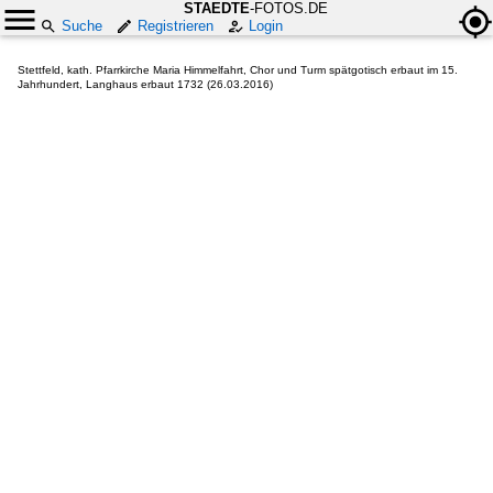
STAEDTE
-FOTOS.DE
Suche
Registrieren
Login
Stettfeld, kath. Pfarrkirche Maria Himmelfahrt, Chor und Turm spätgotisch erbaut im 15.
Jahrhundert, Langhaus erbaut 1732 (26.03.2016)