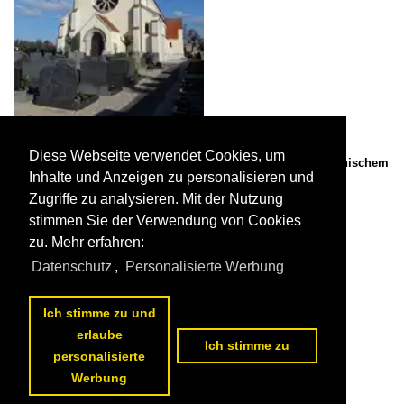
Diese Webseite verwendet Cookies, um
Otzing, Pfarrkirche St. Laurentius, erbaut 1899 in neuromanischem
Inhalte und Anzeigen zu personalisieren und
Stil (14.11.2016)

Peter Reiser
Zugriffe zu analysieren. Mit der Nutzung
Deutschland / Bayern / LK Deggendorf
343 900x1200 Px, 23.04.2017
stimmen Sie der Verwendung von Cookies


zu. Mehr erfahren:
Datenschutz
,
Personalisierte Werbung
Ich stimme zu und
erlaube
Ich stimme zu
personalisierte
Werbung