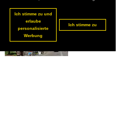
164 1200x800 Px, 07.04.2022


Ich stimme zu und
erlaube
Ich stimme zu
personalisierte
Werbung
Typisch bayrische Idylle in Oberstdorf. (Juli 2017)

Christian Bremer
Deutschland / Bayern / LK Oberallgäu
151 1200x900 Px, 07.04.2022

