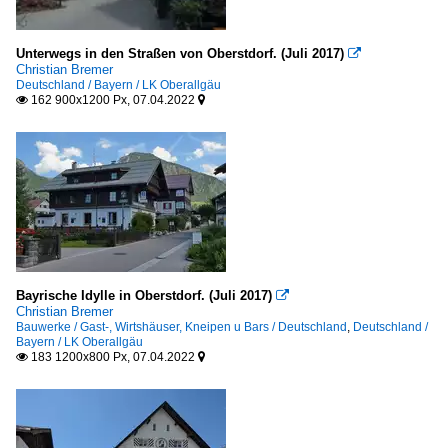
Unterwegs in den Straßen von Oberstdorf. (Juli 2017)

Christian Bremer
Deutschland / Bayern / LK Oberallgäu
162 900x1200 Px, 07.04.2022


Bayrische Idylle in Oberstdorf. (Juli 2017)

Christian Bremer
Bauwerke / Gast-, Wirtshäuser, Kneipen u Bars / Deutschland
,
Deutschland /
Bayern / LK Oberallgäu
183 1200x800 Px, 07.04.2022

