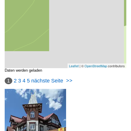
Leaflet
| ©
OpenStreetMap
contributors
Daten werden geladen
1
2
3
4
5
nächste Seite
>>