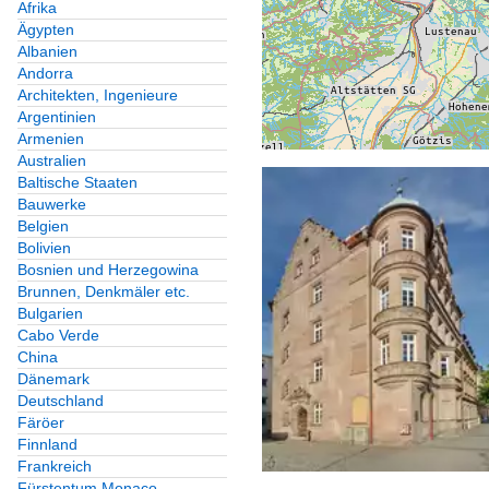
Afrika
Ägypten
Albanien
Andorra
Architekten, Ingenieure
Argentinien
Armenien
Australien
Baltische Staaten
Bauwerke
Belgien
Bolivien
Bosnien und Herzegowina
Brunnen, Denkmäler etc.
Bulgarien
Cabo Verde
China
Dänemark
Deutschland
Färöer
Finnland
Frankreich
Fürstentum Monaco