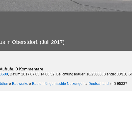
us in Oberstdorf.
(Juli 2017)
 Aufrufe, 0 Kommentare
D500
, Datum 2017:07:05 14:08:52, Belichtungsdauer: 10/25000, Blende: 80/10, I
ädten
»
Bauwerke
»
Bauten für gemischte Nutzungen
»
Deutschland
»
ID 95337