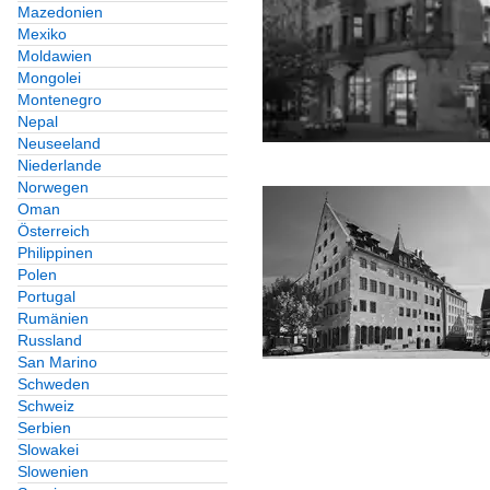
Mazedonien
Mexiko
Moldawien
Mongolei
Montenegro
Nepal
Neuseeland
Niederlande
Norwegen
Oman
Österreich
Philippinen
Polen
Portugal
Rumänien
Russland
San Marino
Schweden
Schweiz
Serbien
Slowakei
Slowenien