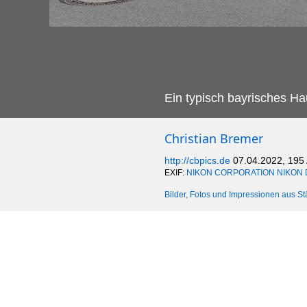
Ein typisch bayrisches Ha
Christian Bremer
http://cbpics.de
07.04.2022, 195
EXIF:
NIKON CORPORATION NIKON 
Bilder, Fotos und Impressionen aus St