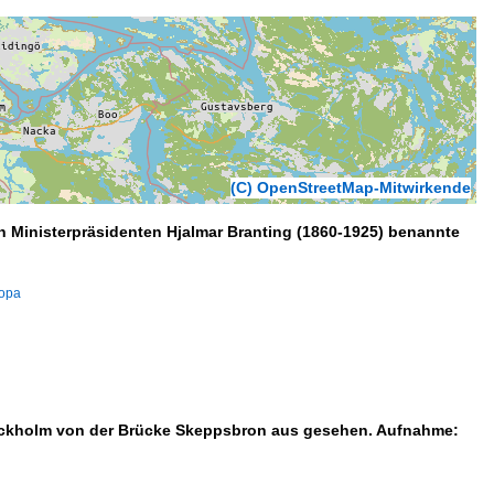
(C) OpenStreetMap-Mitwirkende
n Ministerpräsidenten Hjalmar Branting (1860-1925) benannte
ropa
tockholm von der Brücke Skeppsbron aus gesehen. Aufnahme: