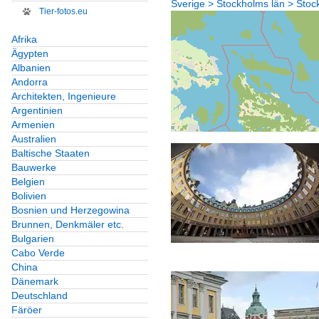
Sverige > Stockholms län > St
Tier-fotos.eu
Afrika
Ägypten
Albanien
Andorra
Architekten, Ingenieure
Argentinien
Armenien
Australien
Baltische Staaten
Bauwerke
Belgien
Bolivien
Bosnien und Herzegowina
Brunnen, Denkmäler etc.
Bulgarien
Cabo Verde
China
Dänemark
Deutschland
Färöer