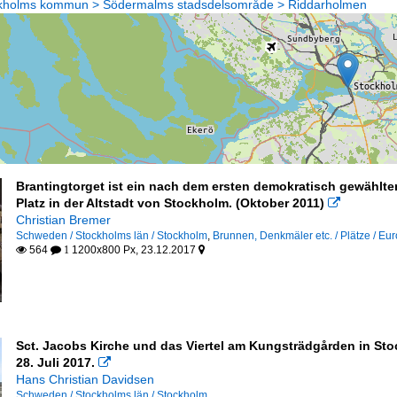
ockholms kommun > Södermalms stadsdelsområde > Riddarholmen
Brantingtorget ist ein nach dem ersten demokratisch gewählte
Platz in der Altstadt von Stockholm. (Oktober 2011)

Christian Bremer
Schweden / Stockholms län / Stockholm
,
Brunnen, Denkmäler etc. / Plätze / Eu
564
1200x800 Px, 23.12.2017

 1

Sct. Jacobs Kirche und das Viertel am Kungsträdgården in S
28. Juli 2017.

Hans Christian Davidsen
Schweden / Stockholms län / Stockholm