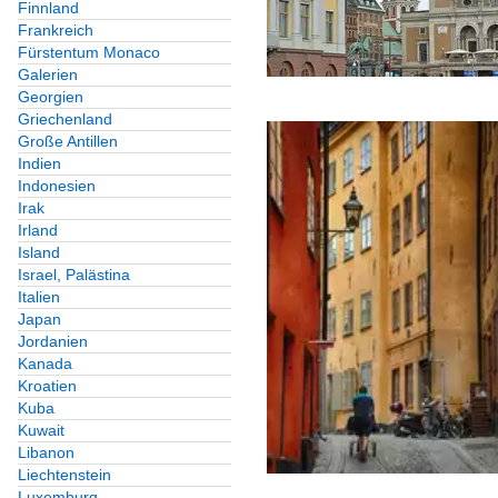
Finnland
Frankreich
Fürstentum Monaco
Galerien
Georgien
Griechenland
Große Antillen
Indien
Indonesien
Irak
Irland
Island
Israel, Palästina
Italien
Japan
Jordanien
Kanada
Kroatien
Kuba
Kuwait
Libanon
Liechtenstein
Luxemburg