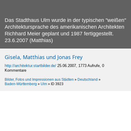
Das Stadthaus Ulm wurde in der typischen "weißen"
Architektursprache des amerikanischen Architekten
Richhard Meier geplant und 1987 fertiggestellt.
23.6.2007 (Matthias)
Gisela, Matthias und Jonas Frey
http://architektur.startbilder.de/
25.06.2007, 1773 Aufrufe, 0
Kommentare
Bilder, Fotos und Impressionen aus Städten
»
Deutschland
»
Baden-Württemberg
»
Ulm
»
ID 3923